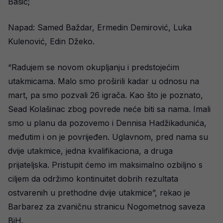
Bašić;
Napad: Samed Baždar, Ermedin Demirović, Luka
Kulenović, Edin Džeko.
“Radujem se novom okupljanju i predstojećim
utakmicama. Malo smo proširili kadar u odnosu na
mart, pa smo pozvali 26 igrača. Kao što je poznato,
Sead Kolašinac zbog povrede neće biti sa nama. Imali
smo u planu da pozovemo i Dennisa Hadžikadunića,
međutim i on je povrijeđen. Uglavnom, pred nama su
dvije utakmice, jedna kvalifikaciona, a druga
prijateljska. Pristupit ćemo im maksimalno ozbiljno s
ciljem da održimo kontinuitet dobrih rezultata
ostvarenih u prethodne dvije utakmice”, rekao je
Barbarez za zvaničnu stranicu Nogometnog saveza
BiH.