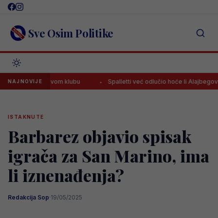
Skip
to
content
Sve Osim Politike
ljen u novom klubu
Spalletti već odlučio hoće li Alajbegović sutra p
NAJNOVIJE
ISTAKNUTE
Barbarez objavio spisak
igrača za San Marino, ima
li iznenađenja?
Redakcija Sop
·
19/05/2025