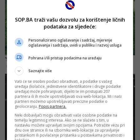
SOP.BA traži vašu dozvolu za korištenje ličnih
podataka za sljedeće:
Personalizirano oglašavanje i sadržaj, mjerenje
oglašavanja i sadržaja, uvidi u publiku i razvoj usluga
Pohrana i/ili pristup podacima na uređaju
Saznajte više
Vaši će se osobni podaci obrađivati, a podatke s vašeg
uređaja (kolačiće, jedinstvene identifikatore i druge podatke
uređaja) može pohranjivati, dijeliti te im pristupati 207
partnera ili ih može upotrebljavati ova web-lokacija. Mi i naši
partneri možemo upotrebljavati precizne podatke o
geolociranju.
Popis partnera.
Neki dobavljači mogu obrađivati vaše osobne podatke na
temelju legitimnog interesa. Ako se ne slažete s tim, u
nastavku možete upravljati svojim opcijama. Potražite vezu pri
dnu ove stranice ili na izborniku web-lokacije za upravljanje
pristankom ili povlačenje pristanka u postavkama privatnosti i