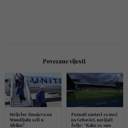
Povezane vijesti
Strijelac Zmajeva na
Poznati sastavi za meč
Mundijalu seli u
na Grbavici, navijači
Afriku?
Želje: “Kako se ono