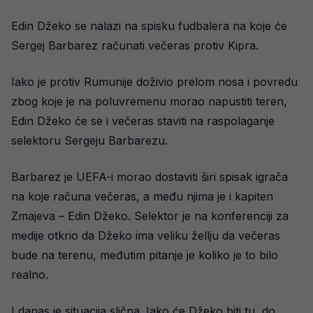
Edin Džeko se nalazi na spisku fudbalera na koje će
Sergej Barbarez računati večeras protiv Kipra.
Iako je protiv Rumunije doživio prelom nosa i povredu
zbog koje je na poluvremenu morao napustiti teren,
Edin Džeko će se i večeras staviti na raspolaganje
selektoru Sergeju Barbarezu.
Barbarez je UEFA-i morao dostaviti širi spisak igrača
na koje računa večeras, a među njima je i kapiten
Zmajeva – Edin Džeko. Selektor je na konferenciji za
medije otkrio da Džeko ima veliku žellju da večeras
bude na terenu, međutim pitanje je koliko je to bilo
realno.
I danas je situacija slična. Iako će Džeko biti tu, do