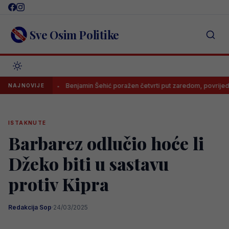
Skip
to
content
Sve Osim Politike
 čega
Benjamin Šehić poražen četvrti put zaredom, povrijedio se u p
NAJNOVIJE
ISTAKNUTE
Barbarez odlučio hoće li
Džeko biti u sastavu
protiv Kipra
Redakcija Sop
·
24/03/2025