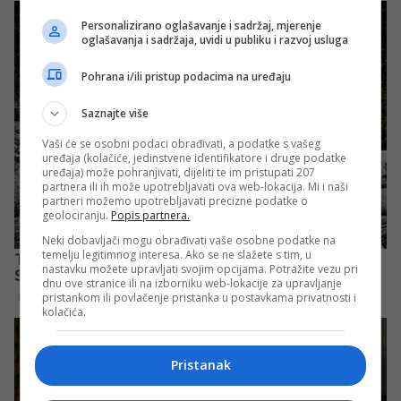
Personalizirano oglašavanje i sadržaj, mjerenje
oglašavanja i sadržaja, uvidi u publiku i razvoj usluga
Pohrana i/ili pristup podacima na uređaju
Saznajte više
Vaši će se osobni podaci obrađivati, a podatke s vašeg
uređaja (kolačiće, jedinstvene identifikatore i druge podatke
uređaja) može pohranjivati, dijeliti te im pristupati 207
partnera ili ih može upotrebljavati ova web-lokacija. Mi i naši
partneri možemo upotrebljavati precizne podatke o
geolociranju.
Popis partnera.
Neki dobavljači mogu obrađivati vaše osobne podatke na
temelju legitimnog interesa. Ako se ne slažete s tim, u
nastavku možete upravljati svojim opcijama. Potražite vezu pri
dnu ove stranice ili na izborniku web-lokacije za upravljanje
pristankom ili povlačenje pristanka u postavkama privatnosti i
kolačića.
Pristanak