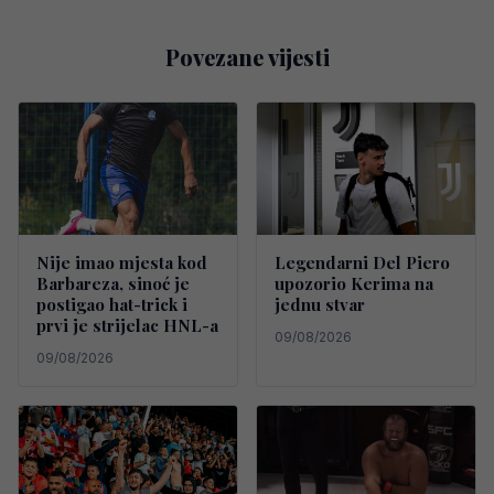
Povezane vijesti
Nije imao mjesta kod
Legendarni Del Piero
Barbareza, sinoć je
upozorio Kerima na
postigao hat-trick i
jednu stvar
prvi je strijelac HNL-a
09/08/2026
09/08/2026