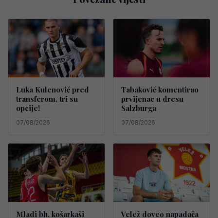
Luka Kulenović pred
Tabaković komentirao
transferom, tri su
prvijenac u dresu
opcije!
Salzburga
07/08/2026
07/08/2026
Mladi bh. košarkaši
Velež doveo napadača