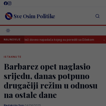
Skip
to
content
Sve Osim Politike
Velež doveo napadača kojeg su poredili sa Džekom
Rodri odbi
NAJNOVIJE
ISTAKNUTE
Barbarez opet naglasio
srijedu, danas potpuno
drugačiji režim u odnosu
na ostale dane
Redakcija Sop
·
04/06/2025