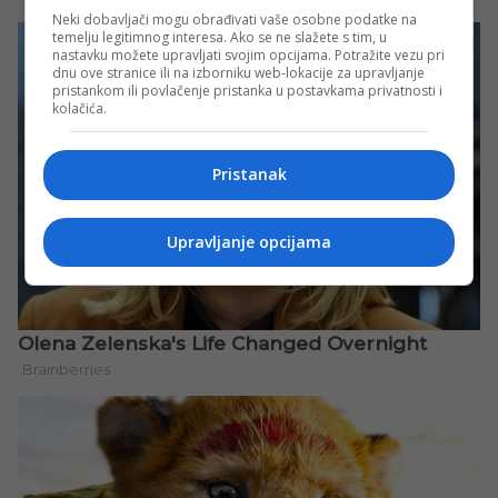
Neki dobavljači mogu obrađivati vaše osobne podatke na
temelju legitimnog interesa. Ako se ne slažete s tim, u
nastavku možete upravljati svojim opcijama. Potražite vezu pri
dnu ove stranice ili na izborniku web-lokacije za upravljanje
pristankom ili povlačenje pristanka u postavkama privatnosti i
kolačića.
Pristanak
Upravljanje opcijama