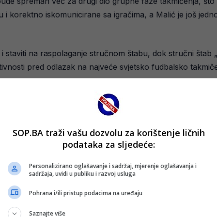
ude spreman već za drugi dio grupne faze takmičenja, što 
 i korektno iskomunicirane sa igračima, a Malić je još jed
i staviti na raspolaganje stručnom štabu, dok stručni štab 
nosti pred odlazak na najveće svjetsko fudbalsko takmičen
SOP.BA traži vašu dozvolu za korištenje ličnih
podataka za sljedeće:
Personalizirano oglašavanje i sadržaj, mjerenje oglašavanja i
sadržaja, uvidi u publiku i razvoj usluga
Pohrana i/ili pristup podacima na uređaju
Saznajte više