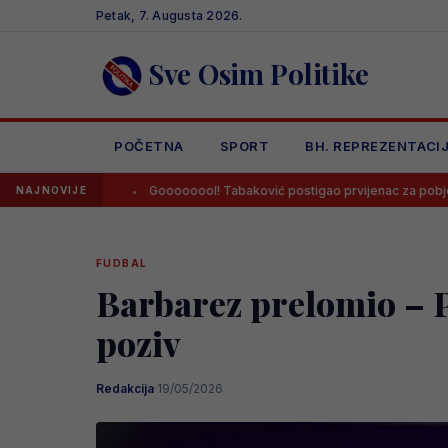
Skip
Petak, 7. Augusta 2026.
to
content
Sve Osim Politike
POČETNA
SPORT
BH. REPREZENTACI
om
Goooooool! Tabaković postigao prvijenac za pobjedu Salzburga
NAJNOVIJE
FUDBAL
Barbarez prelomio – P
poziv
Redakcija
·
19/05/2026