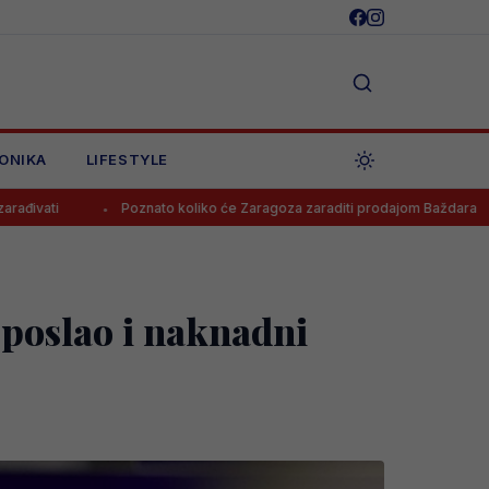
ONIKA
LIFESTYLE
Poznato koliko će Zaragoza zaraditi prodajom Baždara
Juven
poslao i naknadni