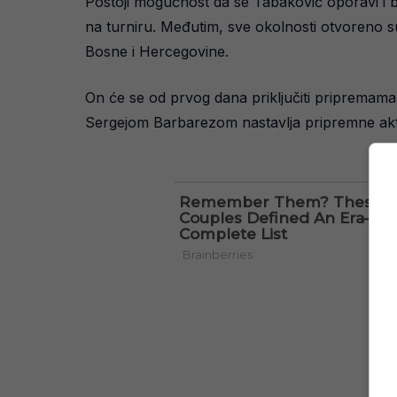
Postoji mogućnost da se Tabaković oporavi i b
na turniru. Međutim, sve okolnosti otvoreno su
Bosne i Hercegovine.
On će se od prvog dana priključiti pripremama 
Sergejom Barbarezom nastavlja pripremne aktiv