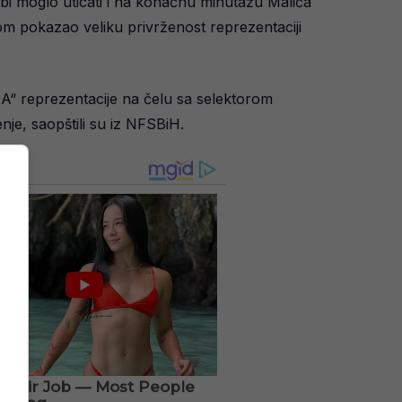
bi moglo uticati i na konačnu minutažu Malića
nom pokazao veliku privrženost reprezentaciji
„A“ reprezentacije na čelu sa selektorom
je, saopštili su iz NFSBiH.