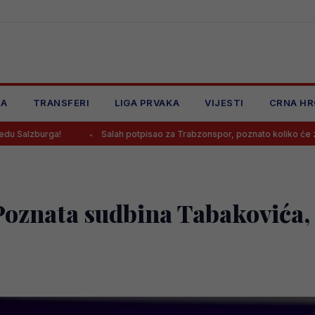
JA
TRANSFERI
LIGA PRVAKA
VIJESTI
CRNA HR
!
Salah potpisao za Trabzonspor, poznato koliko će zarađivati
oznata sudbina Tabakovića, 