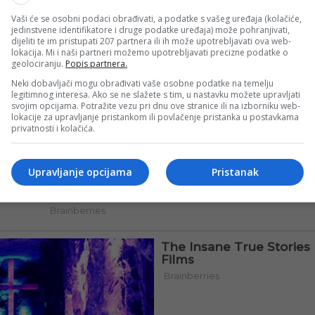
Vaši će se osobni podaci obrađivati, a podatke s vašeg uređaja (kolačiće,
jedinstvene identifikatore i druge podatke uređaja) može pohranjivati,
dijeliti te im pristupati 207 partnera ili ih može upotrebljavati ova web-
lokacija. Mi i naši partneri možemo upotrebljavati precizne podatke o
geolociranju.
Popis partnera.
Neki dobavljači mogu obrađivati vaše osobne podatke na temelju
legitimnog interesa. Ako se ne slažete s tim, u nastavku možete upravljati
svojim opcijama. Potražite vezu pri dnu ove stranice ili na izborniku web-
lokacije za upravljanje pristankom ili povlačenje pristanka u postavkama
privatnosti i kolačića.
Upravljanje opcijama
Pristanak