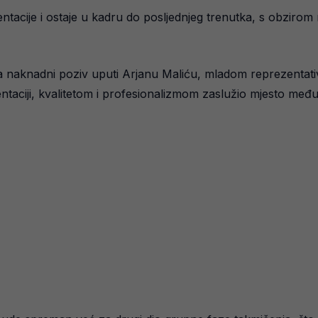
ntacije i ostaje u kadru do posljednjeg trenutka, s obzirom 
da naknadni poziv uputi Arjanu Maliću, mladom reprezentativ
entaciji, kvalitetom i profesionalizmom zaslužio mjesto međ