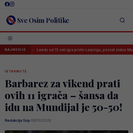
Skip
to
content
Sve Osim Politike
om
Leeds od 15 sati igra protiv Leipziga, poznat status Muharemovi
NAJNOVIJE
ISTAKNUTE
Barbarez za vikend prati
ovih 11 igrača – šansa da
idu na Mundijal je 50-50!
Redakcija Sop
·
08/05/2026