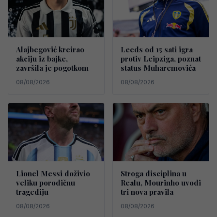
Alajbegović kreirao
Leeds od 15 sati igra
akciju iz bajke,
protiv Leipziga, poznat
završila je pogotkom
status Muharemovića
08/08/2026
08/08/2026
Lionel Messi doživio
Stroga disciplina u
veliku porodičnu
Realu, Mourinho uvodi
tragediju
tri nova pravila
08/08/2026
08/08/2026