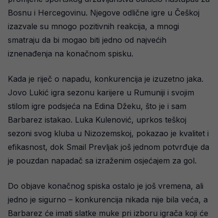
Bosnu i Hercegovinu. Njegove odlične igre u Češkoj
izazvale su mnogo pozitivnih reakcija, a mnogi
smatraju da bi mogao biti jedno od najvećih
iznenađenja na konačnom spisku.
Kada je riječ o napadu, konkurencija je izuzetno jaka.
Jovo Lukić igra sezonu karijere u Rumuniji i svojim
stilom igre podsjeća na Edina Džeku, što je i sam
Barbarez istakao. Luka Kulenović, uprkos teškoj
sezoni svog kluba u Nizozemskoj, pokazao je kvalitet i
efikasnost, dok Smail Prevljak još jednom potvrđuje da
je pouzdan napadač sa izraženim osjećajem za gol.
Do objave konačnog spiska ostalo je još vremena, ali
jedno je sigurno – konkurencija nikada nije bila veća, a
Barbarez će imati slatke muke pri izboru igrača koji će