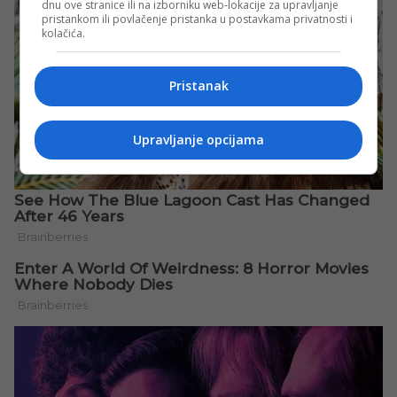
dnu ove stranice ili na izborniku web-lokacije za upravljanje
pristankom ili povlačenje pristanka u postavkama privatnosti i
kolačića.
Pristanak
Upravljanje opcijama