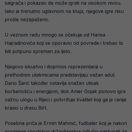
saigrača i pokazao da može igrati na visokom nivou.
Iako je trenutno uglavnom na klupi, njegove igre nisu
prošle nezapaženo.
U veznom redu mnogo se očekuje od Harisa
Hajradinovića koji se oporavio od povrede i trebao bi
biti potpuno spreman za ljeto.
Njegovo iskustvo i doprinos reprezentaciji u
prethodnim utakmicama predstavljaju važan adut.
Dario Šarić također ostavlja snažan utisak
borbenošću i energijom, dok Amer Gojak ponovo igra
važnu ulogu u Rijeci i potvrđuje kvalitet koji ga je ranije
krasio u dresu BiH.
Posebna priča je Ermin Mahmić, fudbaler koji je nakon
promjene sportskog državljanstva odlučio nastupati za