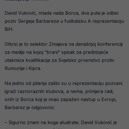
David Vuković, mlada nada Borca, dva puta je odbio
poziv Sergeja Barbareza u fudbalsku A reprezentaciju
BiH.
Otkrio je to selektor Zmajeva na današnjoj konferenciji
za medije na kojoj “brani” spisak za predstojeće
utakmice kvalifikacija za Svjetsko prvenstvo protiv
Rumunije i Kipra.
Na jedno od pitanja zašto su u reprezentaciju pozvani
igrači raznoraznih klubova, a nema, primjera radi,
onih iz Borca koji je imao zapažen nastup u Evropi,
Barbarez je odgovorio:
– Sigurno znam na koga aludirate. David Vuković je