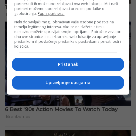
partnera ili ih može upotrebljavati ova web-lokacija. Mi i naši
partneri možemo upotrebljavati precizne podatke o
geolociranju.
Popis partnera.
Neki dobavljači mogu obrađivati vaše osobne podatke na
temelju legitimnog interesa. Ako se ne slažete s tim, u
nastavku možete upravljati svojim opcijama. Potražite vezu pri
dnu ove stranice ili na izborniku web-lokacije za upravljanje
pristankom ili povlačenje pristanka u postavkama privatnosti i
kolačića.
Pristanak
Upravljanje opcijama