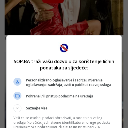
SOP.BA traži vašu dozvolu za korištenje ličnih
podataka za sljedeće:
Personalizirano oglašavanje i sadržaj, mjerenje
oglašavanja i sadržaja, uvidi u publiku i razvoj usluga
Pohrana i/ili pristup podacima na uređaju
Saznajte više
Vaši će se osobni podaci obrađivati, a podatke s vašeg
uređaja (kolačiće, jedinstvene identifikatore i druge podatke
uređaja) može pohranjivati, dijeliti te im pristupati 207