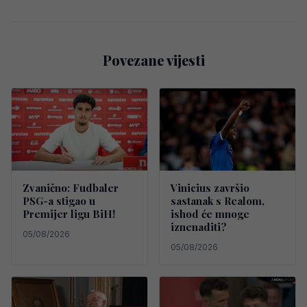
Povezane vijesti
Zvanično: Fudbaler
Vinicius završio
PSG-a stigao u
sastanak s Realom,
Premijer ligu BiH!
ishod će mnoge
iznenaditi?
05/08/2026
05/08/2026