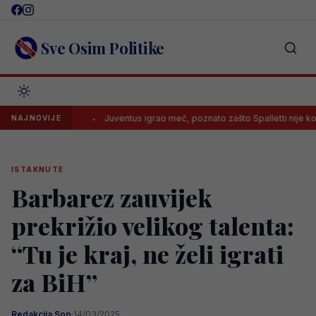
Skip
to
content
Sve Osim Politike
adnik
Juventus igrao meč, poznato zašto Spalletti nije koristio Ala
NAJNOVIJE
ISTAKNUTE
Barbarez zauvijek
prekrižio velikog talenta:
“Tu je kraj, ne želi igrati
za BiH”
Redakcija Sop
·
14/03/2025