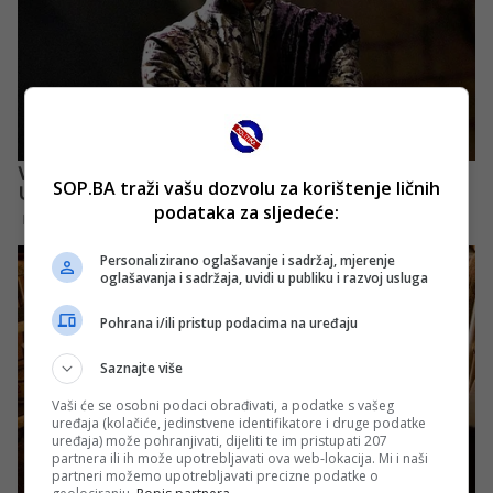
SOP.BA traži vašu dozvolu za korištenje ličnih
podataka za sljedeće:
Personalizirano oglašavanje i sadržaj, mjerenje
oglašavanja i sadržaja, uvidi u publiku i razvoj usluga
Pohrana i/ili pristup podacima na uređaju
Saznajte više
Vaši će se osobni podaci obrađivati, a podatke s vašeg
uređaja (kolačiće, jedinstvene identifikatore i druge podatke
uređaja) može pohranjivati, dijeliti te im pristupati 207
partnera ili ih može upotrebljavati ova web-lokacija. Mi i naši
partneri možemo upotrebljavati precizne podatke o