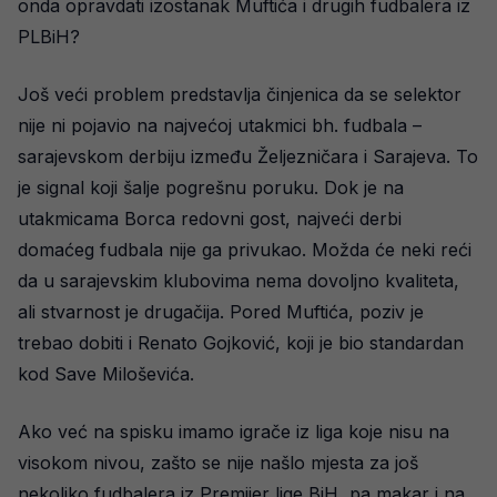
onda opravdati izostanak Muftića i drugih fudbalera iz
PLBiH?
Još veći problem predstavlja činjenica da se selektor
nije ni pojavio na najvećoj utakmici bh. fudbala –
sarajevskom derbiju između Željezničara i Sarajeva. To
je signal koji šalje pogrešnu poruku. Dok je na
utakmicama Borca redovni gost, najveći derbi
domaćeg fudbala nije ga privukao. Možda će neki reći
da u sarajevskim klubovima nema dovoljno kvaliteta,
ali stvarnost je drugačija. Pored Muftića, poziv je
trebao dobiti i Renato Gojković, koji je bio standardan
kod Save Miloševića.
Ako već na spisku imamo igrače iz liga koje nisu na
visokom nivou, zašto se nije našlo mjesta za još
nekoliko fudbalera iz Premijer lige BiH, pa makar i na