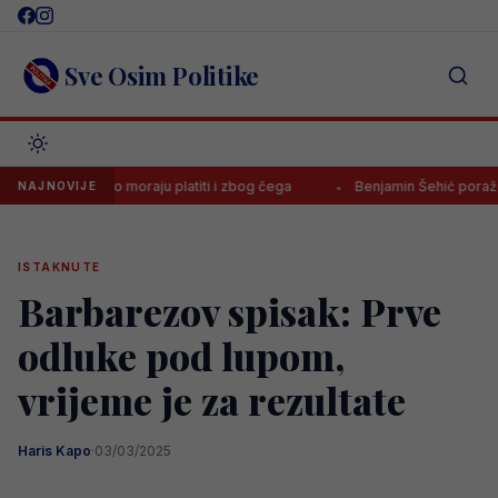
Skip
to
content
Sve Osim Politike
vo koliko moraju platiti i zbog čega
Benjamin Šehić poražen četvrti
NAJNOVIJE
ISTAKNUTE
Barbarezov spisak: Prve
odluke pod lupom,
vrijeme je za rezultate
Haris Kapo
·
03/03/2025