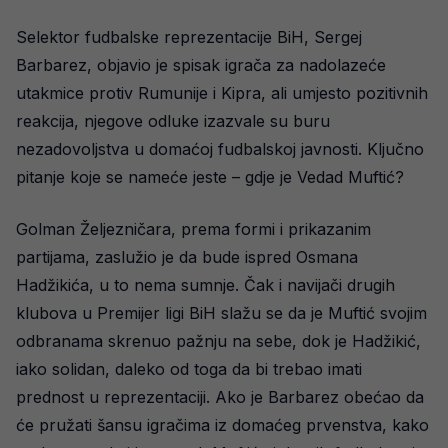
Selektor fudbalske reprezentacije BiH, Sergej
Barbarez, objavio je spisak igrača za nadolazeće
utakmice protiv Rumunije i Kipra, ali umjesto pozitivnih
reakcija, njegove odluke izazvale su buru
nezadovoljstva u domaćoj fudbalskoj javnosti. Ključno
pitanje koje se nameće jeste – gdje je Vedad Muftić?
Golman Željezničara, prema formi i prikazanim
partijama, zaslužio je da bude ispred Osmana
Hadžikića, u to nema sumnje. Čak i navijači drugih
klubova u Premijer ligi BiH slažu se da je Muftić svojim
odbranama skrenuo pažnju na sebe, dok je Hadžikić,
iako solidan, daleko od toga da bi trebao imati
prednost u reprezentaciji. Ako je Barbarez obećao da
će pružati šansu igračima iz domaćeg prvenstva, kako