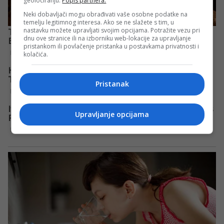
geolociranju.
Popis partnera.
Neki dobavljači mogu obrađivati vaše osobne podatke na
temelju legitimnog interesa. Ako se ne slažete s tim, u
nastavku možete upravljati svojim opcijama. Potražite vezu pri
dnu ove stranice ili na izborniku web-lokacije za upravljanje
pristankom ili povlačenje pristanka u postavkama privatnosti i
kolačića.
Pristanak
Upravljanje opcijama