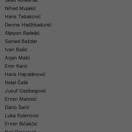
Sead Kolašinac
Nihad Mujakić
Haris Tabaković
Dennis Hadžikadunić
Stjepan Radeljić
Samed Baždar
Ivan Bašić
Arjan Malić
Emir Karić
Haris Hajradinović
Nidal Čelik
Jusuf Gazibegović
Ermin Mahmić
Dario Šarić
Luka Kulenović
Ermin Bičakčić