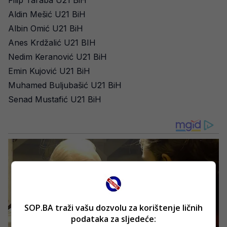
Filip Taraba U21 BiH
Aldin Mešić U21 BiH
Albin Omić U21 BiH
Anes Krdžalić U21 BIH
Nedim Keranović U21 BiH
Emin Kujović U21 BiH
Muhamed Buljubašić U21 BiH
Senad Mustafić U21 BiH
SOP.BA traži vašu dozvolu za korištenje ličnih
podataka za sljedeće: