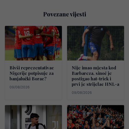
Povezane vijesti
Bivši reprezentativac
Nije imao mjesta kod
Nigerije potpisuje za
Barbareza, sinoć je
banjalučki Borac?
postigao hat-trick i
prvi je strijelac HNL-a
09/08/2026
09/08/2026