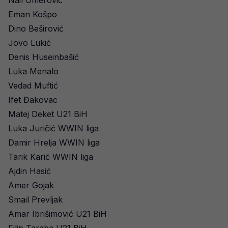
Nail Omerović
Eman Košpo
Dino Beširović
Jovo Lukić
Denis Huseinbašić
Luka Menalo
Vedad Muftić
Ifet Đakovac
Matej Deket U21 BiH
Luka Juričić WWIN liga
Damir Hrelja WWIN liga
Tarik Karić WWIN liga
Ajdin Hasić
Amer Gojak
Smail Prevljak
Amar Ibrišimović U21 BiH