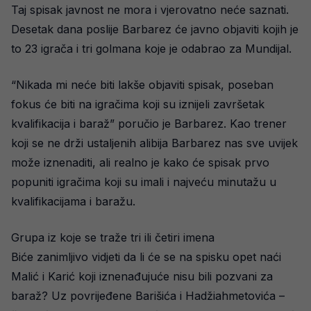
Taj spisak javnost ne mora i vjerovatno neće saznati.
Desetak dana poslije Barbarez će javno objaviti kojih je
to 23 igrača i tri golmana koje je odabrao za Mundijal.
“Nikada mi neće biti lakše objaviti spisak, poseban
fokus će biti na igračima koji su iznijeli završetak
kvalifikacija i baraž” poručio je Barbarez. Kao trener
koji se ne drži ustaljenih alibija Barbarez nas sve uvijek
može iznenaditi, ali realno je kako će spisak prvo
popuniti igračima koji su imali i najveću minutažu u
kvalifikacijama i baražu.
Grupa iz koje se traže tri ili četiri imena
Biće zanimljivo vidjeti da li će se na spisku opet naći
Malić i Karić koji iznenađujuće nisu bili pozvani za
baraž? Uz povrijeđene Barišića i Hadžiahmetovića –