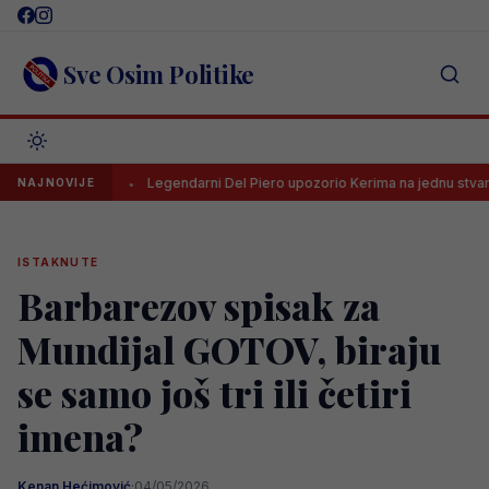
Skip
to
content
Sve Osim Politike
Legendarni Del Piero upozorio Kerima na jednu stvar
UEFA
NAJNOVIJE
ISTAKNUTE
Barbarezov spisak za
Mundijal GOTOV, biraju
se samo još tri ili četiri
imena?
Kenan Hećimović
·
04/05/2026