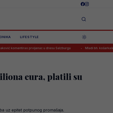
ONIKA
LIFESTYLE
 prvijenac u dresu Salzburga
Mladi bh. košarkaši danas traže novu
iona eura, platili su
luba uz epitet potpunog promašaja.