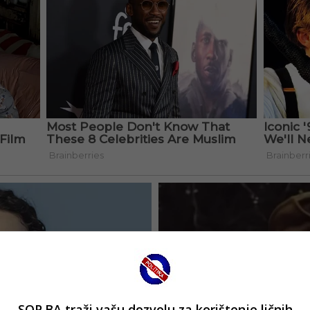
SOP.BA traži vašu dozvolu za korištenje ličnih