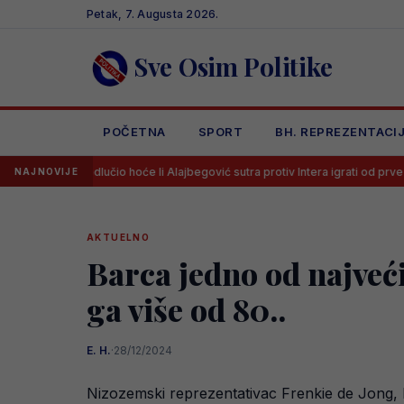
Skip
Petak, 7. Augusta 2026.
to
content
Sve Osim Politike
POČETNA
SPORT
BH. REPREZENTACI
dlučio hoće li Alajbegović sutra protiv Intera igrati od prve minute
L
NAJNOVIJE
AKTUELNO
Barca jedno od najveći
ga više od 80..
E. H.
·
28/12/2024
Nizozemski reprezentativac Frenkie de Jong, ko