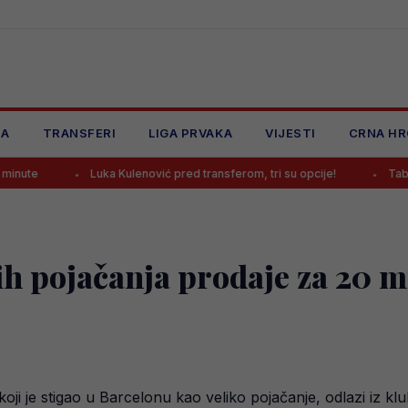
JA
TRANSFERI
LIGA PRVAKA
VIJESTI
CRNA HR
uka Kulenović pred transferom, tri su opcije!
Tabaković komentirao
h pojačanja prodaje za 20 mil
ji je stigao u Barcelonu kao veliko pojačanje, odlazi iz k