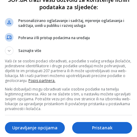
podataka za sljedeće:
Personalizirano oglašavanje i sadržaj, mjerenje oglašavanja i
sadržaja, uvidi u publiku i razvoj usluga
Pohrana i/ili pristup podacima na uređaju
Saznajte više
Vaši će se osobni podaci obrađivati, a podatke s vašeg uređaja (kolačiće,
jedinstvene identifikatore i druge podatke uređaja) može pohranjivati,
dijeliti te im pristupati 207 partnera ili ih može upotrebljavati ova web-
lokacija. Mi i naši partneri možemo upotrebljavati precizne podatke o
geolociranju.
Popis partnera.
Neki dobavljači mogu obrađivati vaše osobne podatke na temelju
legitimnog interesa. Ako se ne slažete s tim, u nastavku možete upravljati
svojim opcijama. Potražite vezu pri dnu ove stranice ili na izborniku web-
lokacije za upravljanje pristankom ili povlačenje pristanka u postavkama
privatnosti i kolačića.
Upravljanje opcijama
Pristanak