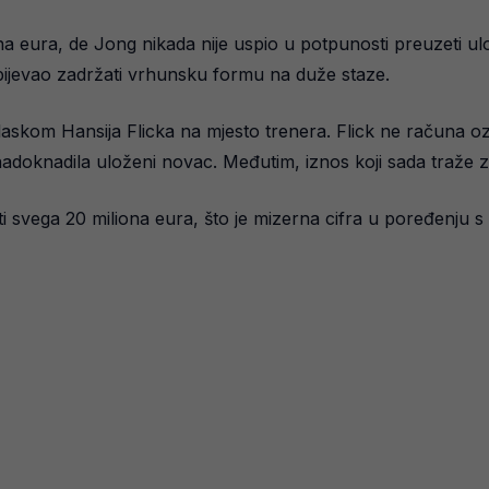
na eura, de Jong nikada nije uspio u potpunosti preuzeti ul
spijevao zadržati vrhunsku formu na duže staze.
askom Hansija Flicka na mjesto trenera. Flick ne računa o
adoknadila uloženi novac. Međutim, iznos koji sada traže z
iti svega 20 miliona eura, što je mizerna cifra u poređenj