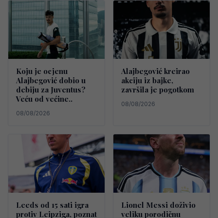
Koju je ocjenu
Alajbegović kreirao
Alajbegović dobio u
akciju iz bajke,
debiju za Juventus?
završila je pogotkom
Veću od većine..
08/08/2026
08/08/2026
Leeds od 15 sati igra
Lionel Messi doživio
protiv Leipziga, poznat
veliku porodičnu