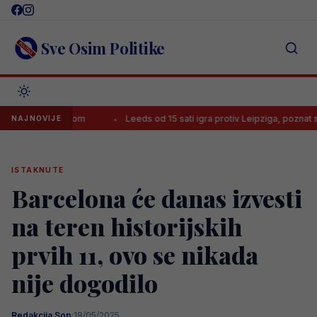
Skip
to
content
Sve Osim Politike
a je pogotkom
Leeds od 15 sati igra protiv Leipziga, poznat status
NAJNOVIJE
ISTAKNUTE
Barcelona će danas izvesti
na teren historijskih
prvih 11, ovo se nikada
nije dogodilo
Redakcija Sop
·
18/05/2025