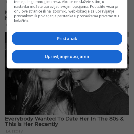
temelju legitimnog interesa. Ako se ne slažete s tim, u
nastavku možete upravljati svojim opcijama. Potražite vezu pri
dnu ove stranice ili na izborniku web-lokacije za upravljanje
pristankom ili povlačenje pristanka u postavkama privatnosti i
kolačića.
Pristanak
Upravljanje opcijama