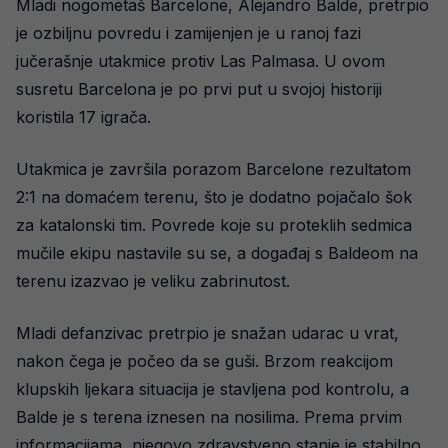
Mladi nogometaš Barcelone, Alejandro Balde, pretrpio
je ozbiljnu povredu i zamijenjen je u ranoj fazi
jučerašnje utakmice protiv Las Palmasa. U ovom
susretu Barcelona je po prvi put u svojoj historiji
koristila 17 igrača.
Utakmica je završila porazom Barcelone rezultatom
2:1 na domaćem terenu, što je dodatno pojačalo šok
za katalonski tim. Povrede koje su proteklih sedmica
mučile ekipu nastavile su se, a događaj s Baldeom na
terenu izazvao je veliku zabrinutost.
Mladi defanzivac pretrpio je snažan udarac u vrat,
nakon čega je počeo da se guši. Brzom reakcijom
klupskih ljekara situacija je stavljena pod kontrolu, a
Balde je s terena iznesen na nosilima. Prema prvim
informacijama, njegovo zdravstveno stanje je stabilno,