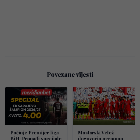
Povezane vijesti
Počinje Premijer liga
Mostarski Velež
BiH: Pronađi specijale
dogovorio ogromno