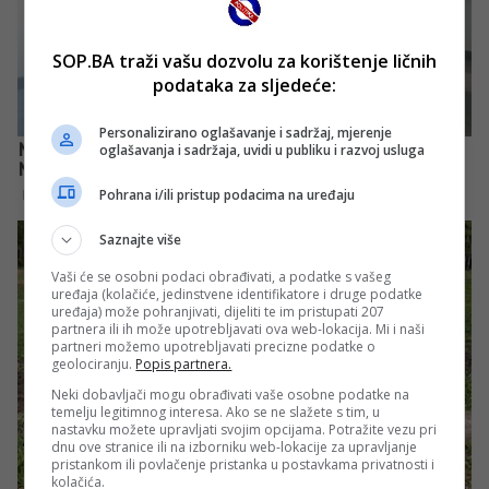
SOP.BA traži vašu dozvolu za korištenje ličnih
podataka za sljedeće:
Personalizirano oglašavanje i sadržaj, mjerenje
oglašavanja i sadržaja, uvidi u publiku i razvoj usluga
Pohrana i/ili pristup podacima na uređaju
Saznajte više
Vaši će se osobni podaci obrađivati, a podatke s vašeg
uređaja (kolačiće, jedinstvene identifikatore i druge podatke
uređaja) može pohranjivati, dijeliti te im pristupati 207
partnera ili ih može upotrebljavati ova web-lokacija. Mi i naši
partneri možemo upotrebljavati precizne podatke o
geolociranju.
Popis partnera.
Neki dobavljači mogu obrađivati vaše osobne podatke na
temelju legitimnog interesa. Ako se ne slažete s tim, u
nastavku možete upravljati svojim opcijama. Potražite vezu pri
dnu ove stranice ili na izborniku web-lokacije za upravljanje
pristankom ili povlačenje pristanka u postavkama privatnosti i
kolačića.