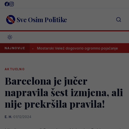
Skip
to
content
Sve Osim Politike
onudu
Mostarski Velež dogovorio ogromno pojačanje
Navi
NAJNOVIJE
AKTUELNO
Barcelona je jučer
napravila šest izmjena, ali
nije prekršila pravila!
E. H.
·
01/12/2024