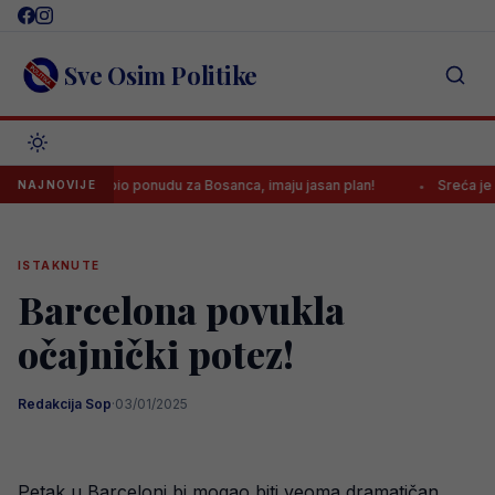
Skip
to
content
Sve Osim Politike
entus odbio ponudu za Bosanca, imaju jasan plan!
Sreća je Emanu 
NAJNOVIJE
ISTAKNUTE
Barcelona povukla
očajnički potez!
Redakcija Sop
·
03/01/2025
Petak u Barceloni bi mogao biti veoma dramatičan,