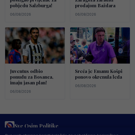
pobjedu Salzburga!
prodajom Baždara
06/08/2026
06/08/2026
Juventus odbio
Sreća je Emanu Košpi
ponudu za Bosanca,
ponovo okrenula leđa
imaju jasan plan!
06/08/2026
06/08/2026
Sve Osim Politike
PRAVILA PRIVATNOSTI
MARKETING
USLOVI KORIŠTENJA