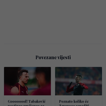
Povezane vijesti
Goooooool! Tabaković
Poznato koliko će
postigao prvijenac za
Zaragoza zaraditi