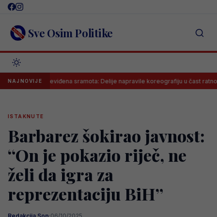
Skip
to
content
Sve Osim Politike
Neviđena sramota: Delije napravile koreografiju u čast ratnog zločin
NAJNOVIJE
ISTAKNUTE
Barbarez šokirao javnost:
“On je pokazio riječ, ne
želi da igra za
reprezentaciju BiH”
Redakcija Sop
·
06/10/2025