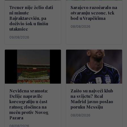
Trener nije želio dati
Sarajevo razočaralo na
ni minute
otvaranju sezone, tek
Bajraktareviću, pa
bod u Vrapčićima
doživio šok u finišu
08/08/2026
utakmice
09/08/2026
Neviđena sramota:
Zašto su najveći klub
Delije napravile
na svijetu? Real
koreografiju u čast
Madrid javno poslao
ratnog zločinca na
poruku Messiju
meču protiv Novog
08/08/2026
Pazara
08/08/2026