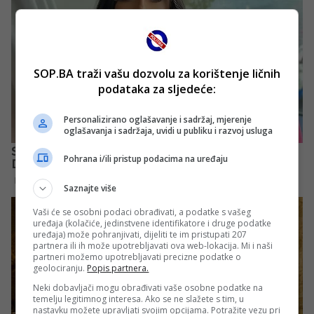
SOP.BA traži vašu dozvolu za korištenje ličnih
podataka za sljedeće:
Personalizirano oglašavanje i sadržaj, mjerenje
oglašavanja i sadržaja, uvidi u publiku i razvoj usluga
Pohrana i/ili pristup podacima na uređaju
Saznajte više
Vaši će se osobni podaci obrađivati, a podatke s vašeg
uređaja (kolačiće, jedinstvene identifikatore i druge podatke
uređaja) može pohranjivati, dijeliti te im pristupati 207
partnera ili ih može upotrebljavati ova web-lokacija. Mi i naši
partneri možemo upotrebljavati precizne podatke o
geolociranju.
Popis partnera.
Neki dobavljači mogu obrađivati vaše osobne podatke na
temelju legitimnog interesa. Ako se ne slažete s tim, u
nastavku možete upravljati svojim opcijama. Potražite vezu pri