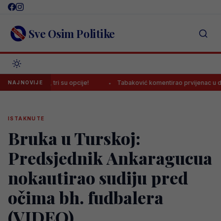
Skip
to
content
Sve Osim Politike
sferom, tri su opcije!
Tabaković komentirao prvijenac u dresu Sal
NAJNOVIJE
ISTAKNUTE
Bruka u Turskoj:
Predsjednik Ankaragucua
nokautirao sudiju pred
očima bh. fudbalera
(VIDEO)