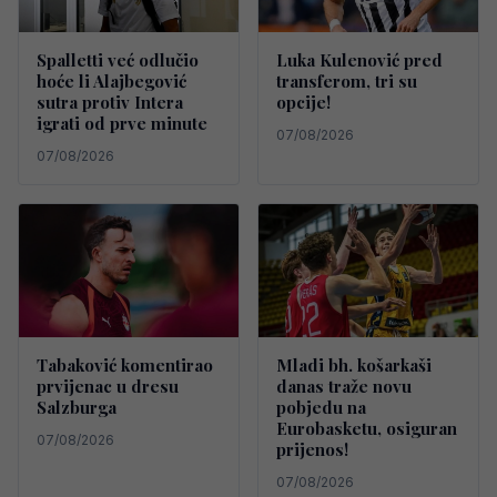
Spalletti već odlučio
Luka Kulenović pred
hoće li Alajbegović
transferom, tri su
sutra protiv Intera
opcije!
igrati od prve minute
07/08/2026
07/08/2026
Tabaković komentirao
Mladi bh. košarkaši
prvijenac u dresu
danas traže novu
Salzburga
pobjedu na
Eurobasketu, osiguran
07/08/2026
prijenos!
07/08/2026