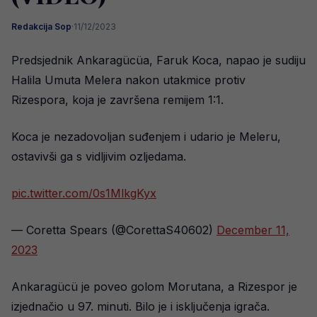
Redakcija Sop
·
11/12/2023
Predsjednik Ankaragücüa, Faruk Koca, napao je sudiju
Halila Umuta Melera nakon utakmice protiv
Rizespora, koja je završena remijem 1:1.
Koca je nezadovoljan suđenjem i udario je Meleru,
ostavivši ga s vidljivim ozljedama.
pic.twitter.com/0s1MlkgKyx
— Coretta Spears (@CorettaS40602)
December 11,
2023
Ankaragücü je poveo golom Morutana, a Rizespor je
izjednačio u 97. minuti. Bilo je i isključenja igrača.