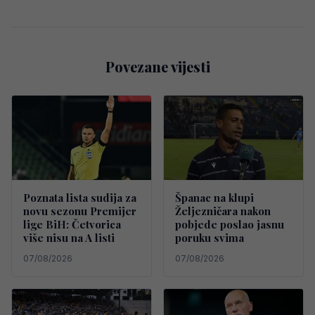
Povezane vijesti
Poznata lista sudija za
Španac na klupi
novu sezonu Premijer
Željezničara nakon
lige BiH: Četvorica
pobjede poslao jasnu
više nisu na A listi
poruku svima
07/08/2026
07/08/2026