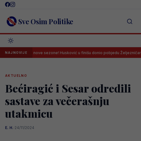
Skip
to
content
Sve Osim Politike
početak nove sezone! Husković u finišu donio pobjedu Željezničaru na Grba
NAJNOVIJE
AKTUELNO
Bećiragić i Sesar odredili
sastave za večerašnju
utakmicu
E. H.
·
24/11/2024