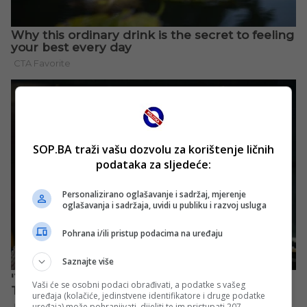
SOP.BA traži vašu dozvolu za korištenje ličnih
podataka za sljedeće:
Personalizirano oglašavanje i sadržaj, mjerenje
oglašavanja i sadržaja, uvidi u publiku i razvoj usluga
Pohrana i/ili pristup podacima na uređaju
Saznajte više
Vaši će se osobni podaci obrađivati, a podatke s vašeg
uređaja (kolačiće, jedinstvene identifikatore i druge podatke
uređaja) može pohranjivati, dijeliti te im pristupati 207