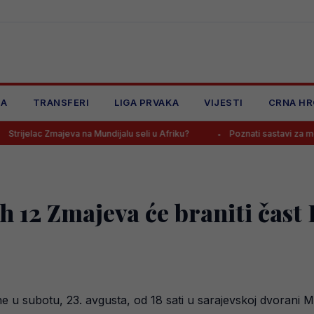
JA
TRANSFERI
LIGA PRVAKA
VIJESTI
CRNA HR
eva na Mundijalu seli u Afriku?
Poznati sastavi za meč na Grbavici,
ih 12 Zmajeva će braniti čas
u subotu, 23. avgusta, od 18 sati u sarajevskoj dvorani Mirz