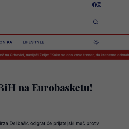
ONIKA
LIFESTYLE
 navijači Želje: “Kako se ono zove trener, da krenemo odmah psovati”
t BiH na Eurobasketu!
a Delibašić odigrat će prijateljski meč protiv