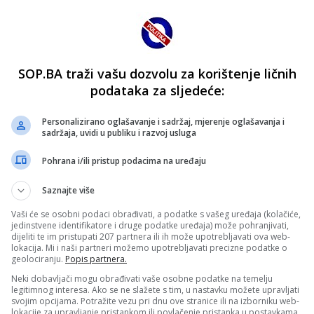
SOP.BA traži vašu dozvolu za korištenje ličnih
podataka za sljedeće:
Personalizirano oglašavanje i sadržaj, mjerenje oglašavanja i
sadržaja, uvidi u publiku i razvoj usluga
Pohrana i/ili pristup podacima na uređaju
Saznajte više
Vaši će se osobni podaci obrađivati, a podatke s vašeg uređaja (kolačiće,
jedinstvene identifikatore i druge podatke uređaja) može pohranjivati,
dijeliti te im pristupati 207 partnera ili ih može upotrebljavati ova web-
lokacija. Mi i naši partneri možemo upotrebljavati precizne podatke o
geolociranju.
Popis partnera.
Neki dobavljači mogu obrađivati vaše osobne podatke na temelju
legitimnog interesa. Ako se ne slažete s tim, u nastavku možete upravljati
svojim opcijama. Potražite vezu pri dnu ove stranice ili na izborniku web-
lokacije za upravljanje pristankom ili povlačenje pristanka u postavkama