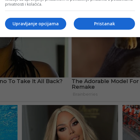
privatnosti i kolačića.
Upravljanje opcijama
Pristanak