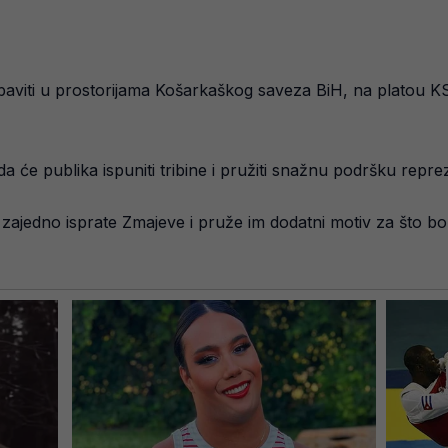
baviti u prostorijama Košarkaškog saveza BiH, na platou K
a će publika ispuniti tribine i pružiti snažnu podršku repre
i zajedno isprate Zmajeve i pruže im dodatni motiv za što bo