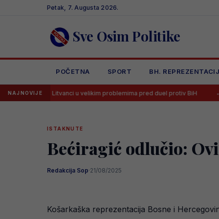
Skip
Petak, 7. Augusta 2026.
to
content
Sve Osim Politike
POČETNA
SPORT
BH. REPREZENTACI
Litvanci u velikim problemima pred duel protiv BiH
Strijelac Zmaj
NAJNOVIJE
ISTAKNUTE
Bećiragić odlučio: Ov
Redakcija Sop
·
21/08/2025
Košarkaška reprezentacija Bosne i Hercegovine 