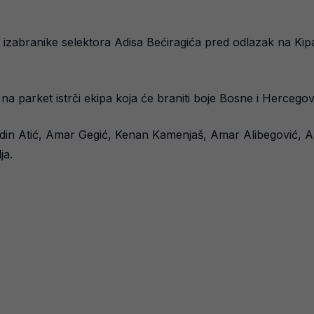
za izabranike selektora Adisa Bećiragića pred odlazak na Ki
na parket istrči ekipa koja će braniti boje Bosne i Herceg
 Edin Atić, Amar Gegić, Kenan Kamenjaš, Amar Alibegović, A
ja.