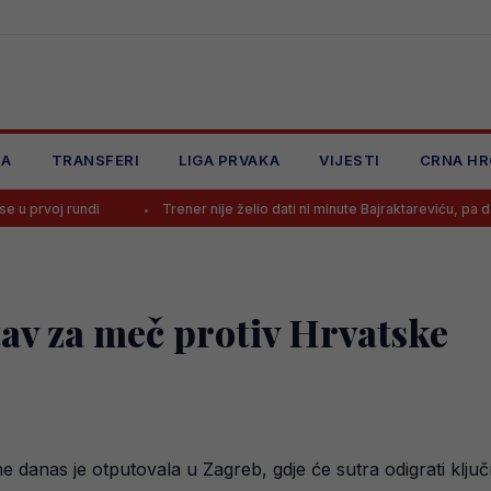
JA
TRANSFERI
LIGA PRVAKA
VIJESTI
CRNA HR
Trener nije želio dati ni minute Bajraktareviću, pa doživio šok u fi
tav za meč protiv Hrvatske
 danas je otputovala u Zagreb, gdje će sutra odigrati ključ