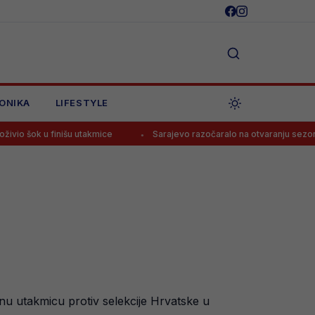
ONIKA
LIFESTYLE
nišu utakmice
Sarajevo razočaralo na otvaranju sezone, tek bod u V
nu utakmicu protiv selekcije Hrvatske u