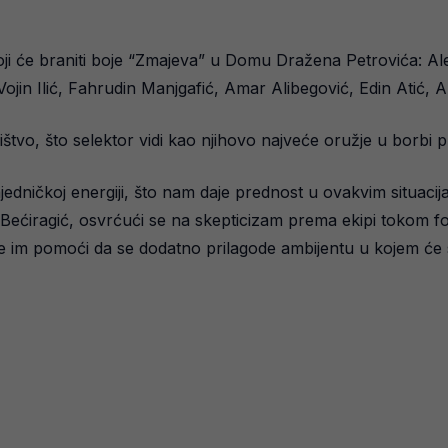
oji će braniti boje “Zmajeva” u Domu Dražena Petrovića: Alek
jin Ilić, Fahrudin Manjgafić, Amar Alibegović, Edin Atić, 
ištvo, što selektor vidi kao njihovo najveće oružje u borbi 
ajedničkoj energiji, što nam daje prednost u ovakvim situacij
 Bećiragić, osvrćući se na skepticizam prema ekipi tokom fo
će im pomoći da se dodatno prilagode ambijentu u kojem će s