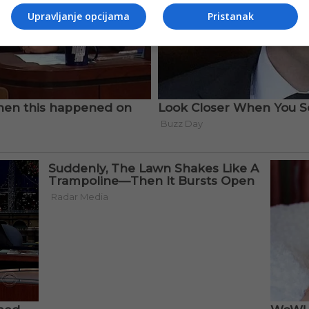
Upravljanje opcijama
Pristanak