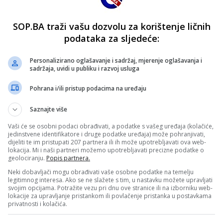
SOP.BA traži vašu dozvolu za korištenje ličnih
podataka za sljedeće:
Personalizirano oglašavanje i sadržaj, mjerenje oglašavanja i
sadržaja, uvidi u publiku i razvoj usluga
Pohrana i/ili pristup podacima na uređaju
Saznajte više
Vaši će se osobni podaci obrađivati, a podatke s vašeg uređaja (kolačiće,
jedinstvene identifikatore i druge podatke uređaja) može pohranjivati,
dijeliti te im pristupati 207 partnera ili ih može upotrebljavati ova web-
lokacija. Mi i naši partneri možemo upotrebljavati precizne podatke o
geolociranju.
Popis partnera.
Neki dobavljači mogu obrađivati vaše osobne podatke na temelju
legitimnog interesa. Ako se ne slažete s tim, u nastavku možete upravljati
svojim opcijama. Potražite vezu pri dnu ove stranice ili na izborniku web-
lokacije za upravljanje pristankom ili povlačenje pristanka u postavkama
privatnosti i kolačića.