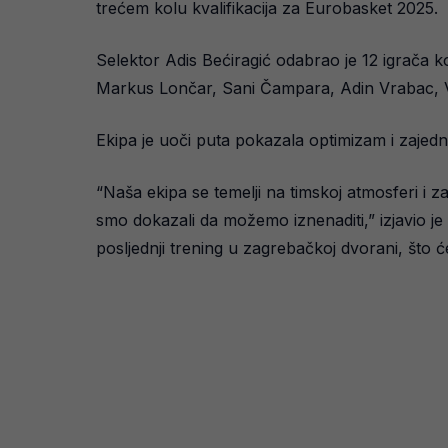
trećem kolu kvalifikacija za Eurobasket 2025.
Selektor Adis Bećiragić odabrao je 12 igrača k
Markus Lončar, Sani Čampara, Adin Vrabac, Vo
Ekipa je uoči puta pokazala optimizam i zajedn
“Naša ekipa se temelji na timskoj atmosferi i z
smo dokazali da možemo iznenaditi,” izjavio je
posljednji trening u zagrebačkoj dvorani, što 