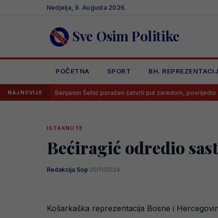
Skip
Nedjelja, 9. Augusta 2026.
to
content
Sve Osim Politike
POČETNA
SPORT
BH. REPREZENTACI
Benjamin Šehić poražen četvrti put zaredom, povrijedio se u prvoj rundi
NAJNOVIJE
ISTAKNUTE
Bećiragić odredio sas
Redakcija Sop
·
20/11/2024
Košarkaška reprezentacija Bosne i Hercegovine