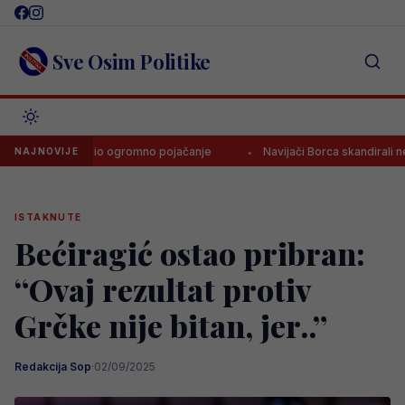
Skip
to
content
Sve Osim Politike
ogovorio ogromno pojačanje
Navijači Borca skandirali nepriznatoj
NAJNOVIJE
ISTAKNUTE
Bećiragić ostao pribran:
“Ovaj rezultat protiv
Grčke nije bitan, jer..”
Redakcija Sop
·
02/09/2025