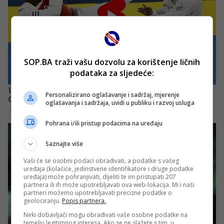
SOP.BA traži vašu dozvolu za korištenje ličnih
podataka za sljedeće:
Personalizirano oglašavanje i sadržaj, mjerenje
oglašavanja i sadržaja, uvidi u publiku i razvoj usluga
Pohrana i/ili pristup podacima na uređaju
Saznajte više
Vaši će se osobni podaci obrađivati, a podatke s vašeg
uređaja (kolačiće, jedinstvene identifikatore i druge podatke
uređaja) može pohranjivati, dijeliti te im pristupati 207
partnera ili ih može upotrebljavati ova web-lokacija. Mi i naši
partneri možemo upotrebljavati precizne podatke o
geolociranju.
Popis partnera.
Neki dobavljači mogu obrađivati vaše osobne podatke na
temelju legitimnog interesa. Ako se ne slažete s tim, u