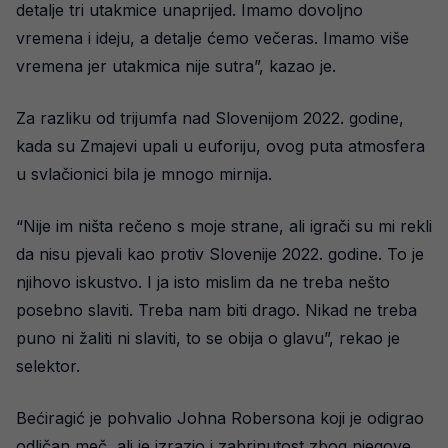
detalje tri utakmice unaprijed. Imamo dovoljno
vremena i ideju, a detalje ćemo večeras. Imamo više
vremena jer utakmica nije sutra”, kazao je.
Za razliku od trijumfa nad Slovenijom 2022. godine,
kada su Zmajevi upali u euforiju, ovog puta atmosfera
u svlačionici bila je mnogo mirnija.
“Nije im ništa rečeno s moje strane, ali igrači su mi rekli
da nisu pjevali kao protiv Slovenije 2022. godine. To je
njihovo iskustvo. I ja isto mislim da ne treba nešto
posebno slaviti. Treba nam biti drago. Nikad ne treba
puno ni žaliti ni slaviti, to se obija o glavu”, rekao je
selektor.
Bećiragić je pohvalio Johna Robersona koji je odigrao
odličan meč, ali je izrazio i zabrinutost zbog njegove