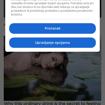
nastavku možete upravljati svojim opcijama. Potražite vezu pri
dnu ove stranice ili na izborniku web-lokacije za upravljanje
pristankom ili povlačenje pristanka u postavkama privatnosti i
kolačića.
Pristanak
Upravljanje opcijama