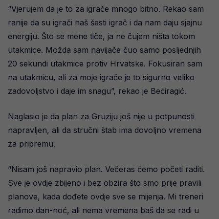
“Vjerujem da je to za igrače mnogo bitno. Rekao sam
ranije da su igrači naš šesti igrač i da nam daju sjajnu
energiju. Što se mene tiče, ja ne čujem ništa tokom
utakmice. Možda sam navijače čuo samo posljednjih
20 sekundi utakmice protiv Hrvatske. Fokusiran sam
na utakmicu, ali za moje igrače je to sigurno veliko
zadovoljstvo i daje im snagu”, rekao je Bećiragić.
Naglasio je da plan za Gruziju još nije u potpunosti
napravljen, ali da stručni štab ima dovoljno vremena
za pripremu.
“Nisam još napravio plan. Večeras ćemo početi raditi.
Sve je ovdje zbijeno i bez obzira što smo prije pravili
planove, kada dođete ovdje sve se mijenja. Mi treneri
radimo dan-noć, ali nema vremena baš da se radi u