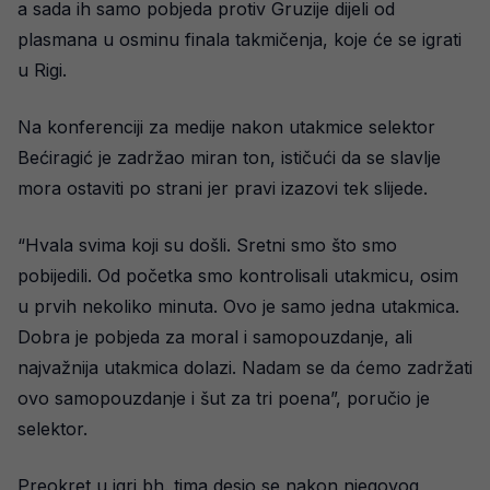
a sada ih samo pobjeda protiv Gruzije dijeli od
plasmana u osminu finala takmičenja, koje će se igrati
u Rigi.
Na konferenciji za medije nakon utakmice selektor
Bećiragić je zadržao miran ton, ističući da se slavlje
mora ostaviti po strani jer pravi izazovi tek slijede.
“Hvala svima koji su došli. Sretni smo što smo
pobijedili. Od početka smo kontrolisali utakmicu, osim
u prvih nekoliko minuta. Ovo je samo jedna utakmica.
Dobra je pobjeda za moral i samopouzdanje, ali
najvažnija utakmica dolazi. Nadam se da ćemo zadržati
ovo samopouzdanje i šut za tri poena”, poručio je
selektor.
Preokret u igri bh. tima desio se nakon njegovog