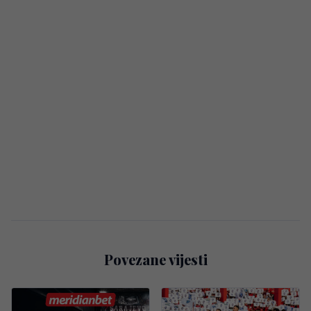
Povezane vijesti