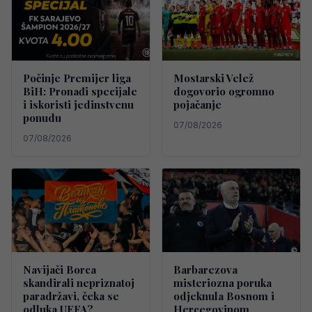
Počinje Premijer liga
Mostarski Velež
BiH: Pronađi specijale
dogovorio ogromno
i iskoristi jedinstvenu
pojačanje
ponudu
07/08/2026
07/08/2026
Navijači Borca
Barbarezova
skandirali nepriznatoj
misteriozna poruka
paradržavi, čeka se
odjeknula Bosnom i
odluka UEFA?
Hercegovinom