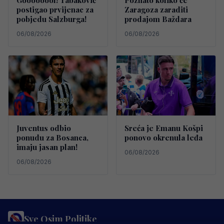
postigao prvijenac za
Zaragoza zaraditi
pobjedu Salzburga!
prodajom Baždara
06/08/2026
06/08/2026
Juventus odbio
Sreća je Emanu Košpi
ponudu za Bosanca,
ponovo okrenula leđa
imaju jasan plan!
06/08/2026
06/08/2026
Sve Osim Politike