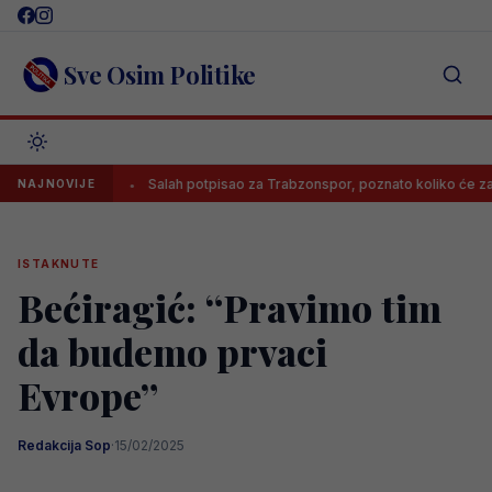
Skip
to
content
Sve Osim Politike
burga!
Salah potpisao za Trabzonspor, poznato koliko će zarađivat
NAJNOVIJE
ISTAKNUTE
Bećiragić: “Pravimo tim
da budemo prvaci
Evrope”
Redakcija Sop
·
15/02/2025