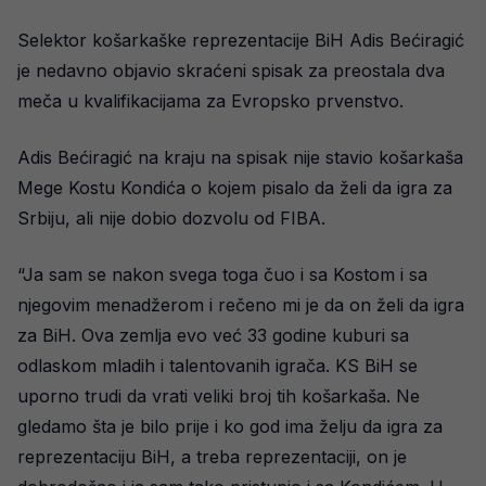
Selektor košarkaške reprezentacije BiH Adis Bećiragić
je nedavno objavio skraćeni spisak za preostala dva
meča u kvalifikacijama za Evropsko prvenstvo.
Adis Bećiragić na kraju na spisak nije stavio košarkaša
Mege Kostu Kondića o kojem pisalo da želi da igra za
Srbiju, ali nije dobio dozvolu od FIBA.
“Ja sam se nakon svega toga čuo i sa Kostom i sa
njegovim menadžerom i rečeno mi je da on želi da igra
za BiH. Ova zemlja evo već 33 godine kuburi sa
odlaskom mladih i talentovanih igrača. KS BiH se
uporno trudi da vrati veliki broj tih košarkaša. Ne
gledamo šta je bilo prije i ko god ima želju da igra za
reprezentaciju BiH, a treba reprezentaciji, on je