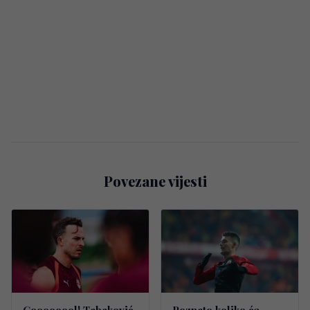
Povezane vijesti
Goooooool! Tabaković
Poznato koliko će