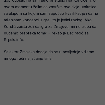
dobrodošao i ja sam tako pristupio i sa Kondićem. U
ovom momentu želim da završim ove dvije utakmice
sa ekipom sa kojom sam započeo kvalifikacije i da ne
mijenjamo koncepciju igre i to je jedini razlog. Ako
Kondić zaista želi da igra za Zmajeve, mi ne treba da
budemo prepreka tome“ – rekao je Bećiragić za
Srpskainfo.
Selektor Zmajeva dodaje da se u posljednje vrijeme
mnogo radi na jačanju tima.