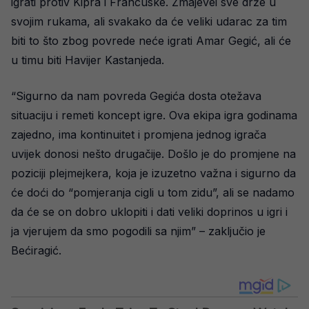
igrati protiv Kipra i Francuske. Zmajevei sve drže u
svojim rukama, ali svakako da će veliki udarac za tim
biti to što zbog povrede neće igrati Amar Gegić, ali će
u timu biti Havijer Kastanjeda.
“Sigurno da nam povreda Gegića dosta otežava
situaciju i remeti koncept igre. Ova ekipa igra godinama
zajedno, ima kontinuitet i promjena jednog igrača
uvijek donosi nešto drugačije. Došlo je do promjene na
poziciji plejmejkera, koja je izuzetno važna i sigurno da
će doći do “pomjeranja cigli u tom zidu”, ali se nadamo
da će se on dobro uklopiti i dati veliki doprinos u igri i
ja vjerujem da smo pogodili sa njim” – zaključio je
Bećiragić.