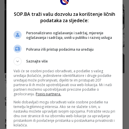
SOP.BA traži vašu dozvolu za korištenje ličnih
podataka za sljedeće:
Personalizirano oglašavanje i sadržaj, mjerenje
oglašavanja i sadržaja, uvidi u publiku i razvoj usluga
Pohrana i/ili pristup podacima na uređaju
Saznajte više
Vaši će se osobni podaci obrađivati, a podatke s vašeg
uređaja (kolačiće, jedinstvene identifikatore i druge podatke
uređaja) može pohranjivati, dijeliti te im pristupati 207
partnera ili ih može upotrebljavati ova web-lokacija. Mi i naši
partneri možemo upotrebljavati precizne podatke o
geolociranju.
Popis partnera.
Neki dobavljači mogu obrađivati vaše osobne podatke na
temelju legitimnog interesa. Ako se ne slažete s tim, u
nastavku možete upravljati svojim opcijama. Potražite vezu pri
dnu ove stranice ili na izborniku web-lokacije za upravljanje
pristankom ili povlačenje pristanka u postavkama privatnosti i
kolačića.