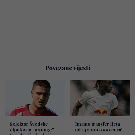
Povezane vijesti
Selektor Švedske
Imamo transfer ljeta
otputovao “na noge”
od 140.000.000 eura!