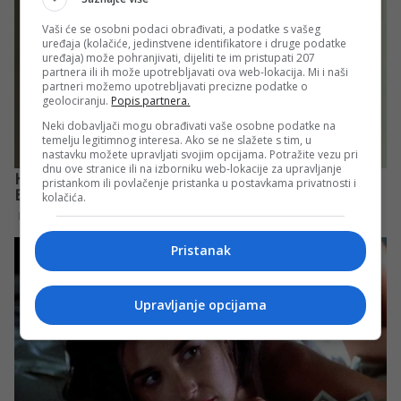
Vaši će se osobni podaci obrađivati, a podatke s vašeg
uređaja (kolačiće, jedinstvene identifikatore i druge podatke
uređaja) može pohranjivati, dijeliti te im pristupati 207
partnera ili ih može upotrebljavati ova web-lokacija. Mi i naši
partneri možemo upotrebljavati precizne podatke o
geolociranju.
Popis partnera.
Neki dobavljači mogu obrađivati vaše osobne podatke na
temelju legitimnog interesa. Ako se ne slažete s tim, u
nastavku možete upravljati svojim opcijama. Potražite vezu pri
dnu ove stranice ili na izborniku web-lokacije za upravljanje
pristankom ili povlačenje pristanka u postavkama privatnosti i
kolačića.
Pristanak
Upravljanje opcijama