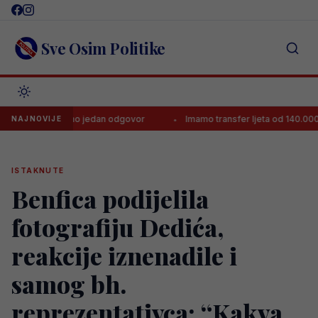
Skip
to
content
Sve Osim Politike
imao samo jedan odgovor
Imamo transfer ljeta od 140.000.000 eura
NAJNOVIJE
ISTAKNUTE
Benfica podijelila
fotografiju Dedića,
reakcije iznenadile i
samog bh.
reprezentativca: “Kakva