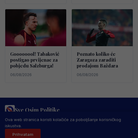
Goooooool! Tabaković
Poznato koliko će
postigao prvijenac za
Zaragoza zaraditi
pobjedu Salzburga!
prodajom Baždara
06/08/2026
06/08/2026
Sve Osim Politike
PRAVILA PRIVATNOSTI
MARKETING
USLOVI KORIŠTENJA
Ova web stranica koristi kolačiće za poboljšanje korisničkog
IMPRESSUM
KONTAKT
iskustva.
© 2026 Sve Osim Politike. Sva prava zadržana.
Prihvatam