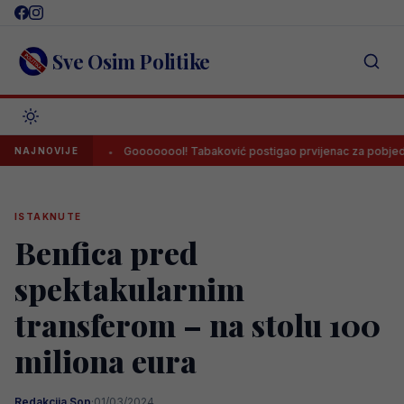
Skip
to
content
Sve Osim Politike
vinom
Goooooool! Tabaković postigao prvijenac za pobjedu Salzbu
NAJNOVIJE
ISTAKNUTE
Benfica pred
spektakularnim
transferom – na stolu 100
miliona eura
Redakcija Sop
·
01/03/2024