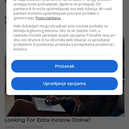
uređaja) može pohranjivati, dijeliti te im pristupati 207
partnera ili ih može upotrebljavati ova web-lokacija. Mi i naši
partneri možemo upotrebljavati precizne podatke o
geolociranju.
Popis partnera.
Neki dobavljači mogu obrađivati vaše osobne podatke na
temelju legitimnog interesa. Ako se ne slažete s tim, u
nastavku možete upravljati svojim opcijama. Potražite vezu pri
dnu ove stranice ili na izborniku web-lokacije za upravljanje
pristankom ili povlačenje pristanka u postavkama privatnosti i
kolačića.
Pristanak
Upravljanje opcijama