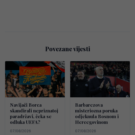
Povezane vijesti
Navijači Borca
Barbarezova
skandirali nepriznatoj
misteriozna poruka
paradržavi, čeka se
odjeknula Bosnom i
odluka UEFA?
Hercegovinom
07/08/2026
07/08/2026