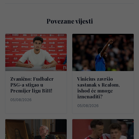
Povezane vijesti
Zvanično: Fudbaler
Vinicius završio
PSG-a stigao u
sastanak s Realom,
Premijer ligu BiH!
ishod će mnoge
iznenaditi?
05/08/2026
05/08/2026