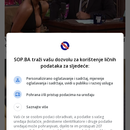
SOP.BA traži vašu dozvolu za korištenje ličnih
podataka za sljedeće:
Personalizirano oglašavanje i sadržaj, mjerenje
oglašavanja i sadržaja, uvidi u publiku i razvoj usluga
Pohrana i/ili pristup podacima na uređaju
Saznajte više
Vaši će se osobni podaci obrađivati, a podatke s vašeg
uređaja (kolačiće, jedinstvene identifikatore i druge podatke
uređaja) može pohranjivati, dijeliti te im pristupati 207