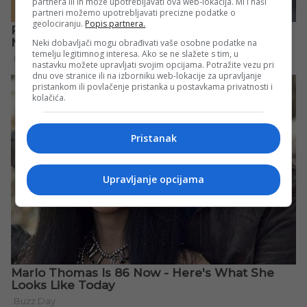
partnera ili ih može upotrebljavati ova web-lokacija. Mi i naši
partneri možemo upotrebljavati precizne podatke o
geolociranju.
Popis partnera.
Neki dobavljači mogu obrađivati vaše osobne podatke na
temelju legitimnog interesa. Ako se ne slažete s tim, u
nastavku možete upravljati svojim opcijama. Potražite vezu pri
dnu ove stranice ili na izborniku web-lokacije za upravljanje
pristankom ili povlačenje pristanka u postavkama privatnosti i
kolačića.
Pristanak
Upravljanje opcijama