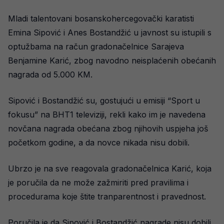
Mladi talentovani bosanskohercegovački karatisti
Emina Sipović i Anes Bostandžić u javnost su istupili s
optužbama na račun gradonačelnice Sarajeva
Benjamine Karić, zbog navodno neisplaćenih obećanih
nagrada od 5.000 KM.
Sipović i Bostandžić su, gostujući u emisiji “Sport u
fokusu” na BHT1 televiziji, rekli kako im je navedena
novčana nagrada obećana zbog njihovih uspjeha još
početkom godine, a da novce nikada nisu dobili.
Ubrzo je na sve reagovala gradonačelnica Karić, koja
je poručila da ne može zažmiriti pred pravilima i
procedurama koje štite tranparentnost i pravednost.
Poručila je da Sipović i Bostandžić nagrade nisu dobili