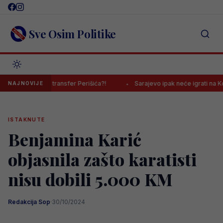
Skip
to
content
Sve Osim Politike
onalni transfer Perišića?!
Sarajevo ipak neće igrati na Koševu, ev
NAJNOVIJE
ISTAKNUTE
Benjamina Karić
objasnila zašto karatisti
nisu dobili 5.000 KM
Redakcija Sop
·
30/10/2024