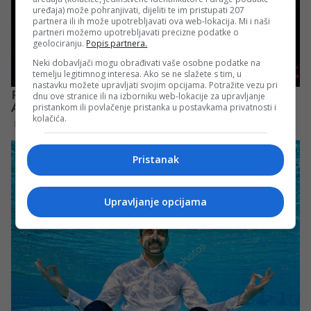
uređaja) može pohranjivati, dijeliti te im pristupati 207
partnera ili ih može upotrebljavati ova web-lokacija. Mi i naši
partneri možemo upotrebljavati precizne podatke o
geolociranju.
Popis partnera.
Neki dobavljači mogu obrađivati vaše osobne podatke na
temelju legitimnog interesa. Ako se ne slažete s tim, u
nastavku možete upravljati svojim opcijama. Potražite vezu pri
dnu ove stranice ili na izborniku web-lokacije za upravljanje
pristankom ili povlačenje pristanka u postavkama privatnosti i
kolačića.
Pristanak
Upravljanje opcijama