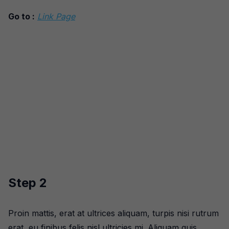
Go to :
Link Page
Step 2
Proin mattis, erat at ultrices aliquam, turpis nisi rutrum
erat, eu finibus felis nisl ultricies mi. Aliquam quis