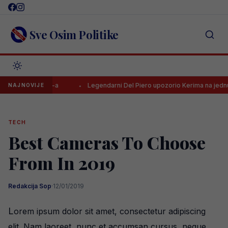
Skip
to
content
Sve Osim Politike
jelac HNL-a
Legendarni Del Piero upozorio Kerima na jednu stvar
NAJNOVIJE
TECH
Best Cameras To Choose
From In 2019
Redakcija Sop
·
12/01/2019
L
orem ipsum dolor sit amet, consectetur adipiscing
elit. Nam laoreet, nunc et accumsan cursus, neque