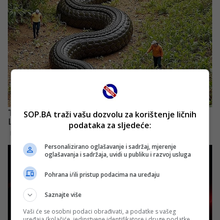
SOP.BA traži vašu dozvolu za korištenje ličnih
podataka za sljedeće:
Personalizirano oglašavanje i sadržaj, mjerenje
oglašavanja i sadržaja, uvidi u publiku i razvoj usluga
Pohrana i/ili pristup podacima na uređaju
Saznajte više
Vaši će se osobni podaci obrađivati, a podatke s vašeg
uređaja (kolačiće, jedinstvene identifikatore i druge podatke