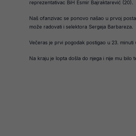
reprezentativac BiH Esmir Bajraktarević (20).
Naš ofanzivac se ponovo našao u prvoj postavi
može radovati i selektora Sergeja Barbareza.
Večeras je prvi pogodak postigao u 23. minuti 
Na kraju je lopta došla do njega i nije mu bilo