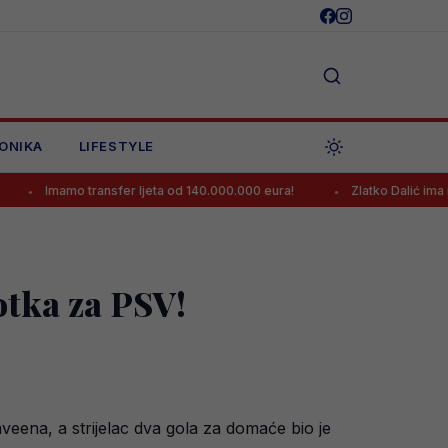
ONIKA
LIFESTYLE
 transfer ljeta od 140.000.000 eura!
Zlatko Dalić ima novi posao, p
otka za PSV!
eena, a strijelac dva gola za domaće bio je