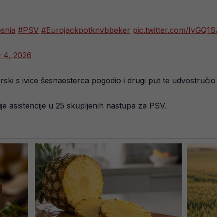
snia
#PSV
#Eurojackpotknvbbeker
pic.twitter.com/IyGQ1
 4, 2026
rski s ivice šesnaesterca pogodio i drugi put te udvostruči
e asistencije u 25 skupljenih nastupa za PSV.