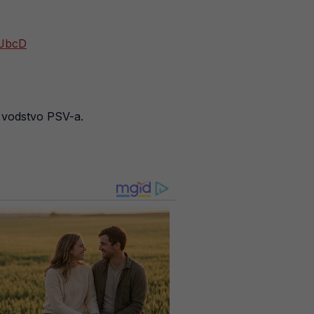
SJbcD
o vodstvo PSV-a.