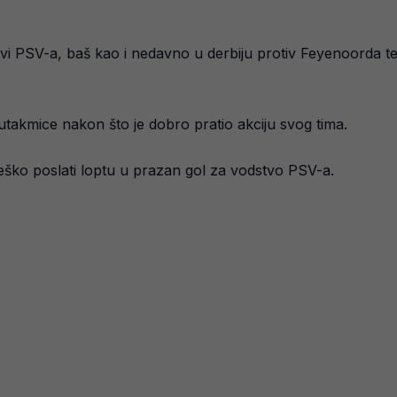
 PSV-a, baš kao i nedavno u derbiju protiv Feyenoorda te se
utakmice nakon što je dobro pratio akciju svog tima.
 teško poslati loptu u prazan gol za vodstvo PSV-a.