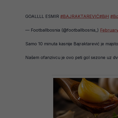
GOALLLL ESMIR
#BAJRAKTAREVIĆ
#BiH
#Bo
— Footballbosnia (@footballbosnia_)
February
Samo 10 minuta kasnije Bajraktarević je majsto
Našem ofanzivcu je ovo peti gol sezone uz dvij