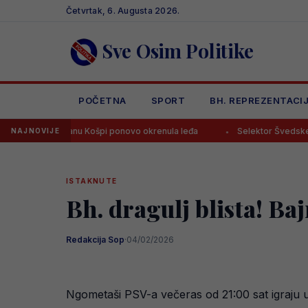
Skip
Četvrtak, 6. Augusta 2026.
to
content
Sve Osim Politike
POČETNA
SPORT
BH. REPREZENTACI
e Emanu Košpi ponovo okrenula leđa
Selektor Švedske otputovao “
NAJNOVIJE
ISTAKNUTE
Bh. dragulj blista! Ba
Redakcija Sop
·
04/02/2026
Ngometaši PSV-a večeras od 21:00 sat igraju u