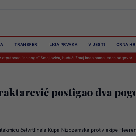
JA
TRANSFERI
LIGA PRVAKA
VIJESTI
CRNA HR
na noge” Smajloviću, budući Zmaj imao samo jedan odgovor
Imamo
jraktarević postigao dva pog
takmicu četvrtfinala Kupa Nizozemske protiv ekipe Heerenv