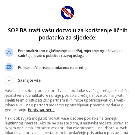
SOP.BA traži vašu dozvolu za korištenje ličnih
podataka za sljedeće:
Personalizirano oglašavanje i sadržaj, mjerenje oglašavanja i
sadržaja, uvidi u publiku i razvoj usluga
Pohrana i/ili pristup podacima na uređaju
Saznajte više
Vaši će se osobni podaci obrađivati, a podatke s vašeg uređaja (kolačiće,
jedinstvene identifikatore i druge podatke uređaja) može pohranjivati,
dijeliti te im pristupati 207 partnera ili ih može upotrebljavati ova web-
lokacija. Mi i naši partneri možemo upotrebljavati precizne podatke o
geolociranju.
Popis partnera.
Neki dobavljači mogu obrađivati vaše osobne podatke na temelju
legitimnog interesa. Ako se ne slažete s tim, u nastavku možete upravljati
svojim opcijama. Potražite vezu pri dnu ove stranice ili na izborniku web-
lokacije za upravljanje pristankom ili povlačenje pristanka u postavkama