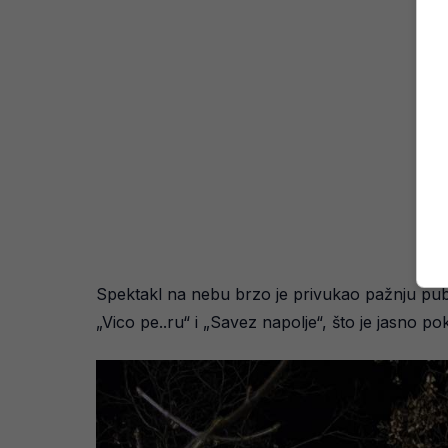
Spektakl na nebu brzo je privukao pažnju publ
„Vico pe..ru“ i „Savez napolje“, što je jasno po