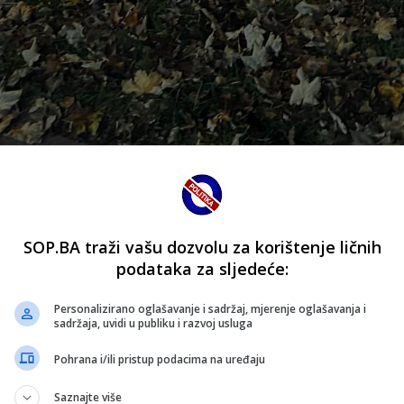
H Fanaticosi, ponovo su skrenuli pažnju na sebe — ovog pu
munije.
SOP.BA traži vašu dozvolu za korištenje ličnih
 koji im nije osigurao dovoljan broj ulaznica, Fanaticosi s
podataka za sljedeće:
Personalizirano oglašavanje i sadržaj, mjerenje oglašavanja i
prezentaciji na svoj način. Okupljeni ispred stadiona satima 
sadržaja, uvidi u publiku i razvoj usluga
a bodreći nacionalni tim.
Pohrana i/ili pristup podacima na uređaju
ko pola sata nakon početka susreta, kada je nad Bilinim Po
Saznajte više