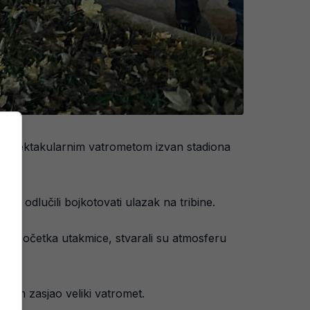
ta spektakularnim vatrometom izvan stadiona
u odlučili bojkotovati ulazak na tribine.
prije početka utakmice, stvarali su atmosferu
ljem zasjao veliki vatromet.