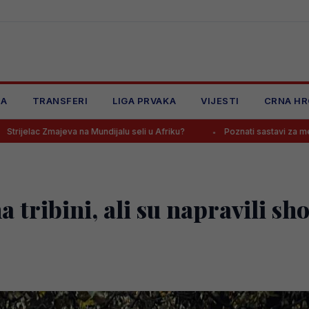
JA
TRANSFERI
LIGA PRVAKA
VIJESTI
CRNA HR
u seli u Afriku?
Poznati sastavi za meč na Grbavici, navijači Želj
tribini, ali su napravili sho