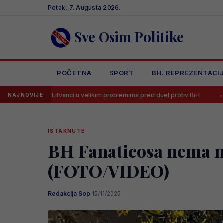
Skip
Petak, 7. Augusta 2026.
to
content
Sve Osim Politike
POČETNA
SPORT
BH. REPREZENTACI
elikim problemima pred duel protiv BiH
Strijelac Zmajeva na Mundijal
NAJNOVIJE
ISTAKNUTE
BH Fanaticosa nema na 
(FOTO/VIDEO)
Redakcija Sop
·
15/11/2025