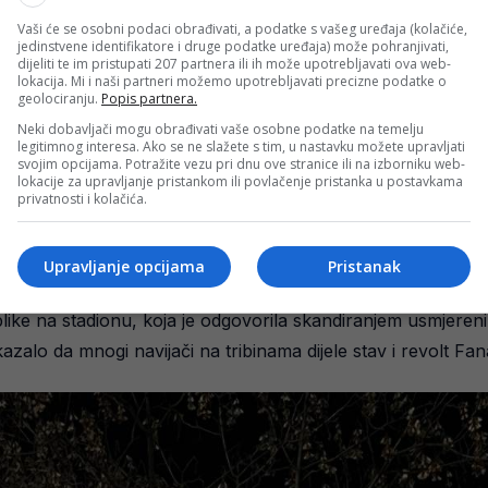
Vaši će se osobni podaci obrađivati, a podatke s vašeg uređaja (kolačiće,
jedinstvene identifikatore i druge podatke uređaja) može pohranjivati,
dijeliti te im pristupati 207 partnera ili ih može upotrebljavati ova web-
lokacija. Mi i naši partneri možemo upotrebljavati precizne podatke o
geolociranju.
Popis partnera.
Neki dobavljači mogu obrađivati vaše osobne podatke na temelju
legitimnog interesa. Ako se ne slažete s tim, u nastavku možete upravljati
svojim opcijama. Potražite vezu pri dnu ove stranice ili na izborniku web-
lokacije za upravljanje pristankom ili povlačenje pristanka u postavkama
privatnosti i kolačića.
Upravljanje opcijama
Pristanak
ike na stadionu, koja je odgovorila skandiranjem usmjeren
kazalo da mnogi navijači na tribinama dijele stav i revolt Fan