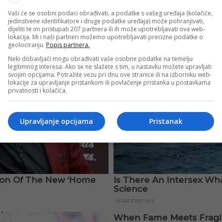
Vaši će se osobni podaci obrađivati, a podatke s vašeg uređaja (kolačiće,
jedinstvene identifikatore i druge podatke uređaja) može pohranjivati,
dijeliti te im pristupati 207 partnera ili ih može upotrebljavati ova web-
lokacija. Mi i naši partneri možemo upotrebljavati precizne podatke o
geolociranju.
Popis partnera.
Neki dobavljači mogu obrađivati vaše osobne podatke na temelju
legitimnog interesa. Ako se ne slažete s tim, u nastavku možete upravljati
svojim opcijama. Potražite vezu pri dnu ove stranice ili na izborniku web-
lokacije za upravljanje pristankom ili povlačenje pristanka u postavkama
privatnosti i kolačića.
Upravljanje opcijama
Pristanak