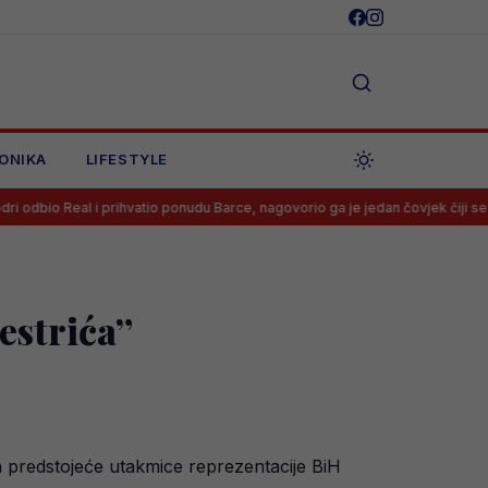
ONIKA
LIFESTYLE
 prihvatio ponudu Barce, nagovorio ga je jedan čovjek čiji se savjet mora slu
estrića”
 predstojeće utakmice reprezentacije BiH