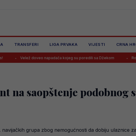
JA
TRANSFERI
LIGA PRVAKA
VIJESTI
CRNA HR
ež doveo napadača kojeg su poredili sa Džekom
Rodri odbio Real i
nt na saopštenje podobnog s
. navijačkih grupa zbog nemogućnosti da dobiju ulaznice za