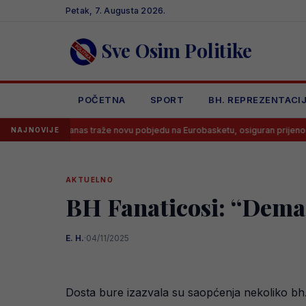
Skip
Petak, 7. Augusta 2026.
to
content
Sve Osim Politike
POČETNA
SPORT
BH. REPREZENTACI
i danas traže novu pobjedu na Eurobasketu, osiguran prijenos!
Vel
NAJNOVIJE
AKTUELNO
BH Fanaticosi: “Dema
E. H.
·
04/11/2025
Dosta bure izazvala su saopćenja nekoliko bh