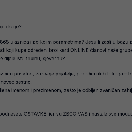
oje druge?
 868 ulaznica i po kojim parametrima? Jesu li zašli u bazu p
udi koji kupe određeni broj karti ONLINE članovi naše grup
dijele istu tribinu, sjevernu?
 privatno, za svoje prijatelje, porodicu ili bilo koga – to 
e naveo sestrić.
pljena imenom i prezimenom, zašto je odbijen zvaničan zahtj
 podnesete OSTAVKE, jer su ZBOG VAS i nastale sve moguće 