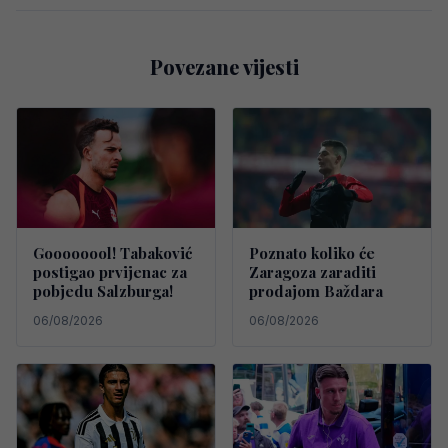
Povezane vijesti
Goooooool! Tabaković
Poznato koliko će
postigao prvijenac za
Zaragoza zaraditi
pobjedu Salzburga!
prodajom Baždara
06/08/2026
06/08/2026