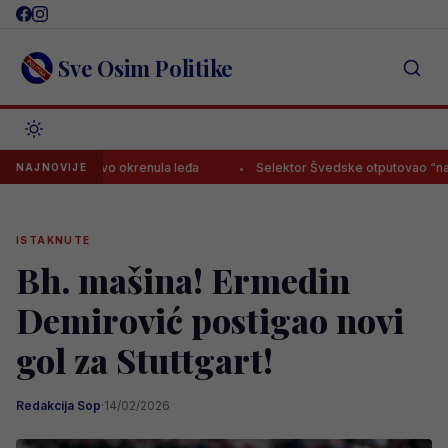
Skip
to
content
Sve Osim Politike
špi ponovo okrenula leđa
Selektor Švedske otputovao “na noge” 
NAJNOVIJE
ISTAKNUTE
Bh. mašina! Ermedin
Demirović postigao novi
gol za Stuttgart!
Redakcija Sop
·
14/02/2026