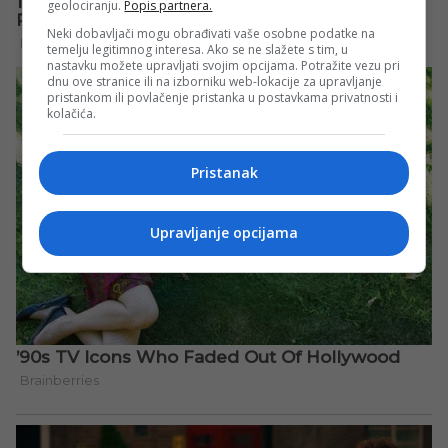
geolociranju.
Popis partnera.
Neki dobavljači mogu obrađivati vaše osobne podatke na
temelju legitimnog interesa. Ako se ne slažete s tim, u
nastavku možete upravljati svojim opcijama. Potražite vezu pri
dnu ove stranice ili na izborniku web-lokacije za upravljanje
pristankom ili povlačenje pristanka u postavkama privatnosti i
kolačića.
Pristanak
Upravljanje opcijama