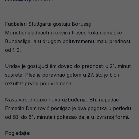
Fudbaleri Stuttgarta gostuju Borussiji
Monchengladbach u okviru trećeg kola njemačke
Bundeslige, a u drugom poluvremenu imaju prednost
od 1-3.
Undav je gostujući tim doveo do prednosti u 21. minuti
susreta. Plea je poravnao golom u 27. što je bio i
rezultat prvog poluvremena.
Nastavak je donio nova uzbuđenja. Bh. napadač
Ermedin Demirović postigao je dva pogotka u periodu
od 58. do 61. minute i pokazao da je u izvrsnoj formi.
Pogledajte: