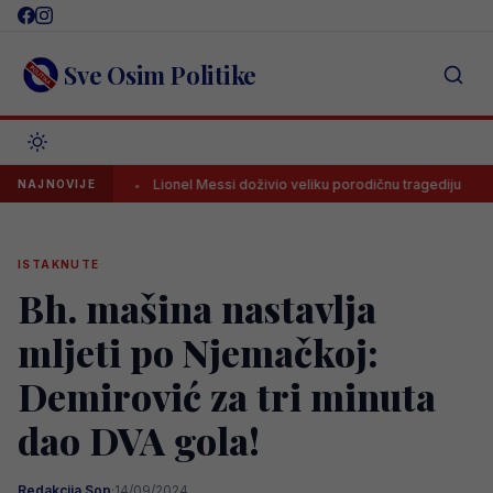
Skip
to
content
Sve Osim Politike
ovića
Lionel Messi doživio veliku porodičnu tragediju
Stro
NAJNOVIJE
ISTAKNUTE
Bh. mašina nastavlja
mljeti po Njemačkoj:
Demirović za tri minuta
dao DVA gola!
Redakcija Sop
·
14/09/2024