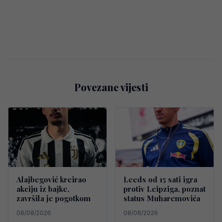
Povezane vijesti
Alajbegović kreirao
Leeds od 15 sati igra
akciju iz bajke,
protiv Leipziga, poznat
završila je pogotkom
status Muharemovića
08/08/2026
08/08/2026