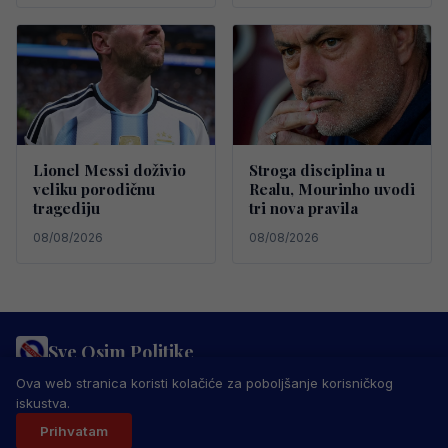
Lionel Messi doživio
Stroga disciplina u
veliku porodičnu
Realu, Mourinho uvodi
tragediju
tri nova pravila
08/08/2026
08/08/2026
Sve Osim Politike
PRAVILA PRIVATNOSTI
MARKETING
USLOVI KORIŠTENJA
Ova web stranica koristi kolačiće za poboljšanje korisničkog
IMPRESSUM
KONTAKT
iskustva.
© 2026 Sve Osim Politike. Sva prava zadržana.
Prihvatam