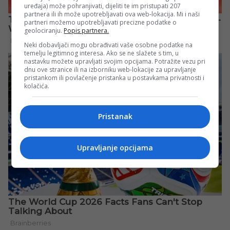
uređaja) može pohranjivati, dijeliti te im pristupati 207
partnera ili ih može upotrebljavati ova web-lokacija. Mi i naši
partneri možemo upotrebljavati precizne podatke o
geolociranju.
Popis partnera.
Neki dobavljači mogu obrađivati vaše osobne podatke na
temelju legitimnog interesa. Ako se ne slažete s tim, u
nastavku možete upravljati svojim opcijama. Potražite vezu pri
dnu ove stranice ili na izborniku web-lokacije za upravljanje
pristankom ili povlačenje pristanka u postavkama privatnosti i
kolačića.
Pristanak
Upravljanje opcijama