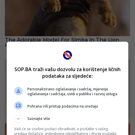
SOP.BA traži vašu dozvolu za korištenje ličnih
podataka za sljedeće:
Personalizirano oglašavanje i sadržaj, mjerenje
oglašavanja i sadržaja, uvidi u publiku i razvoj usluga
Pohrana i/ili pristup podacima na uređaju
Saznajte više
Vaši će se osobni podaci obrađivati, a podatke s vašeg
uređaja (kolačiće, jedinstvene identifikatore i druge podatke