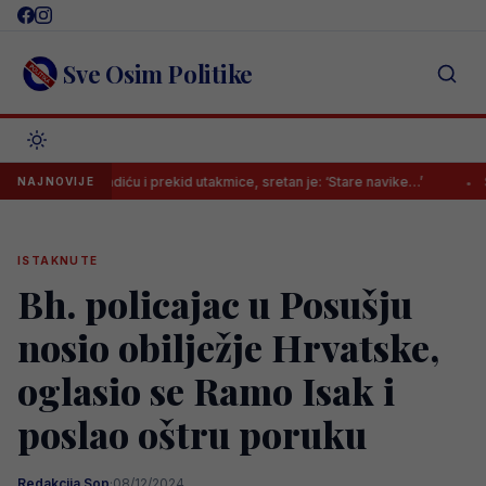
Skip
to
content
Sve Osim Politike
Mladiću i prekid utakmice, sretan je: ‘Stare navike…’
Selektor Gjer
NAJNOVIJE
ISTAKNUTE
Bh. policajac u Posušju
nosio obilježje Hrvatske,
oglasio se Ramo Isak i
poslao oštru poruku
Redakcija Sop
·
08/12/2024