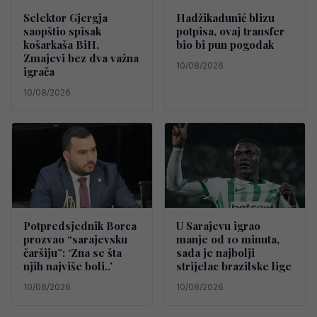
Selektor Gjergja
Hadžikadunić blizu
saopštio spisak
potpisa, ovaj transfer
košarkaša BiH,
bio bi pun pogodak
Zmajevi bez dva važna
10/08/2026
igrača
10/08/2026
Potpredsjednik Borca
U Sarajevu igrao
prozvao “sarajevsku
manje od 10 minuta,
čaršiju”: ‘Zna se šta
sada je najbolji
njih najviše boli..’
strijelac brazilske lige
10/08/2026
10/08/2026