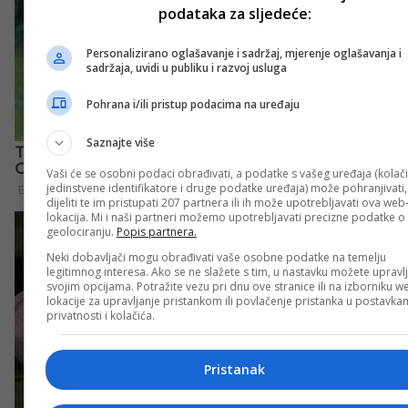
podataka za sljedeće:
Personalizirano oglašavanje i sadržaj, mjerenje oglašavanja i
sadržaja, uvidi u publiku i razvoj usluga
Pohrana i/ili pristup podacima na uređaju
Saznajte više
Vaši će se osobni podaci obrađivati, a podatke s vašeg uređaja (kolači
jedinstvene identifikatore i druge podatke uređaja) može pohranjivati,
dijeliti te im pristupati 207 partnera ili ih može upotrebljavati ova web
lokacija. Mi i naši partneri možemo upotrebljavati precizne podatke o
geolociranju.
Popis partnera.
Neki dobavljači mogu obrađivati vaše osobne podatke na temelju
legitimnog interesa. Ako se ne slažete s tim, u nastavku možete upravlj
svojim opcijama. Potražite vezu pri dnu ove stranice ili na izborniku w
lokacije za upravljanje pristankom ili povlačenje pristanka u postavk
privatnosti i kolačića.
Pristanak