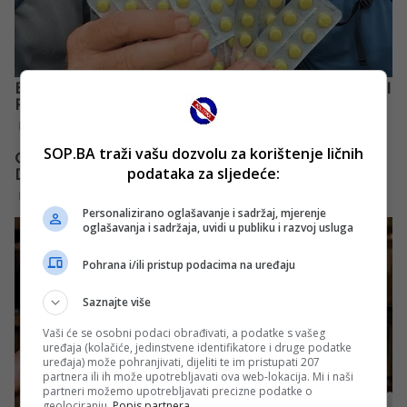
SOP.BA traži vašu dozvolu za korištenje ličnih
podataka za sljedeće:
Personalizirano oglašavanje i sadržaj, mjerenje
oglašavanja i sadržaja, uvidi u publiku i razvoj usluga
Pohrana i/ili pristup podacima na uređaju
Saznajte više
Vaši će se osobni podaci obrađivati, a podatke s vašeg
uređaja (kolačiće, jedinstvene identifikatore i druge podatke
uređaja) može pohranjivati, dijeliti te im pristupati 207
partnera ili ih može upotrebljavati ova web-lokacija. Mi i naši
partneri možemo upotrebljavati precizne podatke o
geolociranju.
Popis partnera.