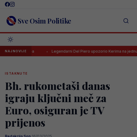
Skip
to
content
Sve Osim Politike
jelac HNL-a
Legendarni Del Piero upozorio Kerima na jednu stvar
NAJNOVIJE
ISTAKNUTE
Bh. rukometaši danas
igraju ključni meč za
Euro, osiguran je TV
prijenos
Redakcija Sop
·
16/03/2025