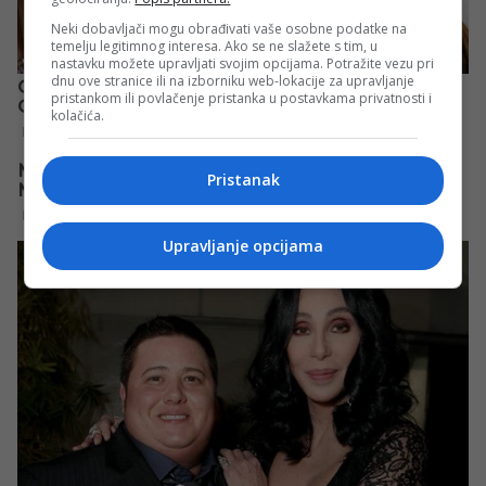
Neki dobavljači mogu obrađivati vaše osobne podatke na
temelju legitimnog interesa. Ako se ne slažete s tim, u
nastavku možete upravljati svojim opcijama. Potražite vezu pri
dnu ove stranice ili na izborniku web-lokacije za upravljanje
pristankom ili povlačenje pristanka u postavkama privatnosti i
kolačića.
Pristanak
Upravljanje opcijama