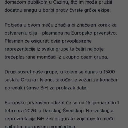
domaćom publikom u Cazinu, što im može pružiti
dodatnu snagu u borbi protiv čvrste grčke ekipe.
Pobjeda u ovom meču značila bi značajan korak ka
ostvarenju cilja – plasmana na Europsko prvenstvo.
Plasman će osigurati dvije prvoplasirane
reprezentacije iz svake grupe te četiri najbolje
trećeplasirane momčadi iz ukupno osam grupa.
Drugi susret naše grupe, u kojem se danas u 15:00
sastaju Gruzija i Island, također je važan za konačan
poredak i šanse BiH za prolazak dalje.
Europsko prvenstvo održat će se od 15. januara do 1.
februara 2026. u Danskoj, Švedskoj i Norveškoj, a
reprezentacija BiH želi osigurati svoje mjesto među
najboljim europskim momčadima.