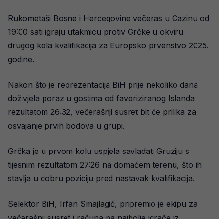
Rukometaši Bosne i Hercegovine večeras u Cazinu od
19:00 sati igraju utakmicu protiv Grčke u okviru
drugog kola kvalifikacija za Europsko prvenstvo 2025.
godine.
Nakon što je reprezentacija BiH prije nekoliko dana
doživjela poraz u gostima od favoriziranog Islanda
rezultatom 26:32, večerašnji susret bit će prilika za
osvajanje prvih bodova u grupi.
Grčka je u prvom kolu uspjela savladati Gruziju s
tijesnim rezultatom 27:26 na domaćem terenu, što ih
stavlja u dobru poziciju pred nastavak kvalifikacija.
Selektor BiH, Irfan Smajlagić, pripremio je ekipu za
večerašnji susret i računa na najbolje igrače iz