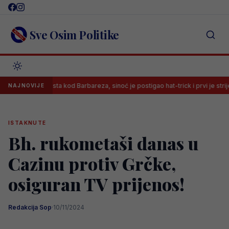
Skip
to
content
Sve Osim Politike
imao mjesta kod Barbareza, sinoć je postigao hat-trick i prvi je strijelac HNL
NAJNOVIJE
ISTAKNUTE
Bh. rukometaši danas u
Cazinu protiv Grčke,
osiguran TV prijenos!
Redakcija Sop
·
10/11/2024