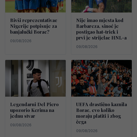
Bivši reprezentativac
Nije imao mjesta kod
Nigerije potpisuje za
Barbareza, sinoć je
banjalučki Borac?
postigao hat-trick i
prvi je strijelac HNL-a
09/08/2026
09/08/2026
Legendarni Del Piero
UEFA drastično kaznila
upozorio Kerima na
Borac, evo koliko
jednu stvar
moraju platiti i zbog
čega
09/08/2026
09/08/2026