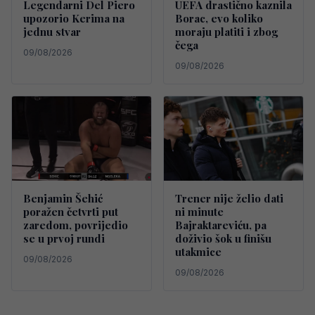
Legendarni Del Piero
UEFA drastično kaznila
upozorio Kerima na
Borac, evo koliko
jednu stvar
moraju platiti i zbog
čega
09/08/2026
09/08/2026
Benjamin Šehić
Trener nije želio dati
poražen četvrti put
ni minute
zaredom, povrijedio
Bajraktareviću, pa
se u prvoj rundi
doživio šok u finišu
utakmice
09/08/2026
09/08/2026