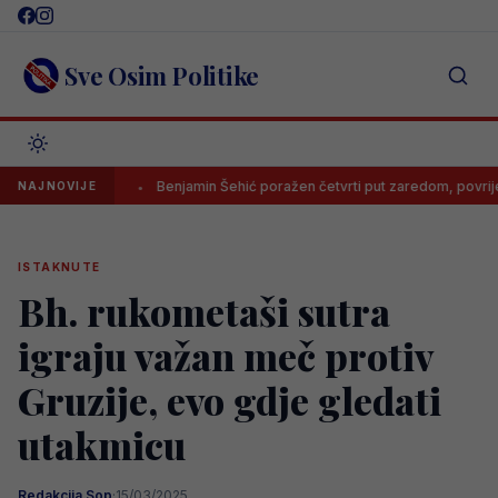
Skip
to
content
Sve Osim Politike
čega
Benjamin Šehić poražen četvrti put zaredom, povrijedio se u pr
NAJNOVIJE
ISTAKNUTE
Bh. rukometaši sutra
igraju važan meč protiv
Gruzije, evo gdje gledati
utakmicu
Redakcija Sop
·
15/03/2025