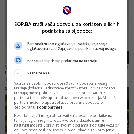
SOP.BA traži vašu dozvolu za korištenje ličnih
podataka za sljedeće:
Personalizirano oglašavanje i sadržaj, mjerenje
oglašavanja i sadržaja, uvidi u publiku i razvoj usluga
Pohrana i/ili pristup podacima na uređaju
Saznajte više
Vaši će se osobni podaci obrađivati, a podatke s vašeg
uređaja (kolačiće, jedinstvene identifikatore i druge podatke
uređaja) može pohranjivati, dijeliti te im pristupati 207
partnera ili ih može upotrebljavati ova web-lokacija. Mi i naši
partneri možemo upotrebljavati precizne podatke o
geolociranju.
Popis partnera.
Neki dobavljači mogu obrađivati vaše osobne podatke na
temelju legitimnog interesa. Ako se ne slažete s tim, u
nastavku možete upravljati svojim opcijama. Potražite vezu pri
dnu ove stranice ili na izborniku web-lokacije za upravljanje