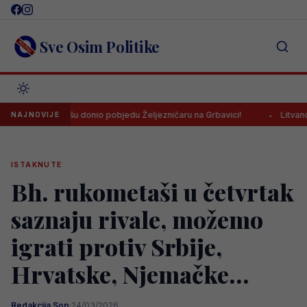
Skip
to
content
Sve Osim Politike
 finišu donio pobjedu Željezničaru na Grbavici!
Litvanci u veliki
NAJNOVIJE
ISTAKNUTE
Bh. rukometaši u četvrtak
saznaju rivale, možemo
igrati protiv Srbije,
Hrvatske, Njemačke…
Redakcija Sop
·
24/03/2026