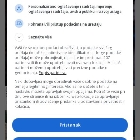
Personalizirano oglašavanje i sadržaj, mjerenje
oglašavanja i sadržaja, uvidi u publiku i razvoj usluga
Pohrana i/ili pristup podacima na uređaju
Saznajte više
Vaši će se osobni podaci obrađivati, a podatke s vašeg
uređaja (kolačiće, jedinstvene identifikatore i druge podatke
uređaja) može pohranjivati, dijeliti te im pristupati 207
partnera ili ih može upotrebljavati ova web-lokacija. Mi i naši
partneri možemo upotrebljavati precizne podatke o
geolociranju.
Popis partnera.
Neki dobavljači mogu obrađivati vaše osobne podatke na
temelju legitimnog interesa. Ako se ne slažete s tim, u
nastavku možete upravljati svojim opcijama. Potražite vezu pri
dnu ove stranice ili na izborniku web-lokacije za upravljanje
pristankom ili povlačenje pristanka u postavkama privatnosti i
kolačića.
Pristanak