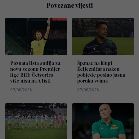
Povezane vijesti
Poznata lista sudija za
Španac na klupi
novu sezonu Premijer
Željezničara nakon
lige BiH: Četvorica
pobjede poslao jasnu
više nisu na A listi
poruku svima
07/08/2026
07/08/2026