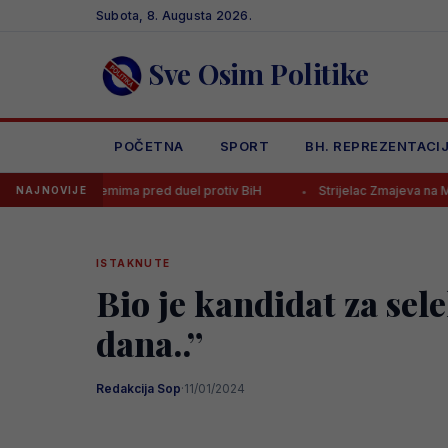
Skip
Subota, 8. Augusta 2026.
to
content
Sve Osim Politike
POČETNA
SPORT
BH. REPREZENTACI
oblemima pred duel protiv BiH
Strijelac Zmajeva na Mundijalu seli u 
NAJNOVIJE
ISTAKNUTE
Bio je kandidat za sel
dana..”
Redakcija Sop
·
11/01/2024