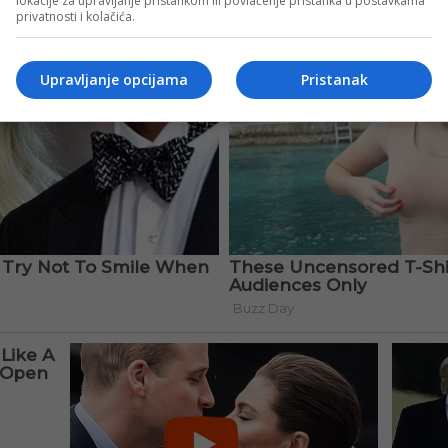
lokacije za upravljanje pristankom ili povlačenje pristanka u postavkama
privatnosti i kolačića.
Upravljanje opcijama
Pristanak