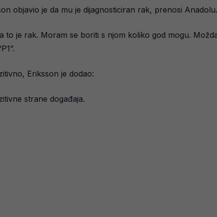
n objavio je da mu je dijagnosticiran rak, prenosi Anadolu
, a to je rak. Moram se boriti s njom koliko god mogu. Možd
“P1”.
itivno, Eriksson je dodao:
zitivne strane događaja.