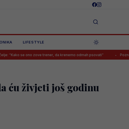
ONIKA
LIFESTYLE
se ono zove trener, da krenemo odmah psovati”
Poznata lista sudija z
 ću živjeti još godinu