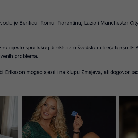
 vodio je Benficu, Romu, Fiorentinu, Lazio i Manchester Cit
uzeo mjesto sportskog direktora u švedskom trećeligašu IF 
tvenih problema.
 bi Eriksson mogao sjesti i na klupu Zmajeva, ali dogovor tad