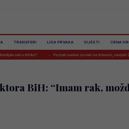
JA
TRANSFERI
LIGA PRVAKA
VIJESTI
CRNA HR
Afriku?
Poznati sastavi za meč na Grbavici, navijači Želje: “Kako 
ektora BiH: “Imam rak, možda