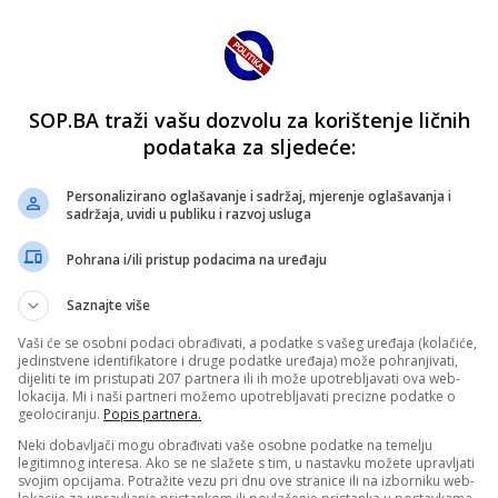
SOP.BA traži vašu dozvolu za korištenje ličnih
podataka za sljedeće:
Personalizirano oglašavanje i sadržaj, mjerenje oglašavanja i
sadržaja, uvidi u publiku i razvoj usluga
Pohrana i/ili pristup podacima na uređaju
Saznajte više
Vaši će se osobni podaci obrađivati, a podatke s vašeg uređaja (kolačiće,
jedinstvene identifikatore i druge podatke uređaja) može pohranjivati,
dijeliti te im pristupati 207 partnera ili ih može upotrebljavati ova web-
lokacija. Mi i naši partneri možemo upotrebljavati precizne podatke o
geolociranju.
Popis partnera.
Neki dobavljači mogu obrađivati vaše osobne podatke na temelju
legitimnog interesa. Ako se ne slažete s tim, u nastavku možete upravljati
svojim opcijama. Potražite vezu pri dnu ove stranice ili na izborniku web-