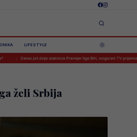
ONIKA
LIFESTYLE
s još dvije utakmice Premijer lige BiH, osigurani TV prijenosi
Bomb
a želi Srbija