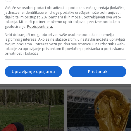
Vaši će se osobni podaci obrađivati, a podatke s vašeg uređaja (kolačiće,
jedinstvene identifikatore i druge podatke uređaja) može pohranjivati,
dijeliti te im pristupati 207 partnera ili ih može upotrebljavati ova web-
lokacija. Mi i naši partneri možemo upotrebljavati precizne podatke o
geolociranju.
Popis partnera.
Neki dobavljači mogu obrađivati vaše osobne podatke na temelju
legitimnog interesa. Ako se ne slažete s tim, u nastavku možete upravljati
svojim opcijama. Potražite vezu pri dnu ove stranice ili na izborniku web-
lokacije za upravljanje pristankom ili povlačenje pristanka u postavkama
privatnosti i kolačića.
Upravljanje opcijama
Pristanak