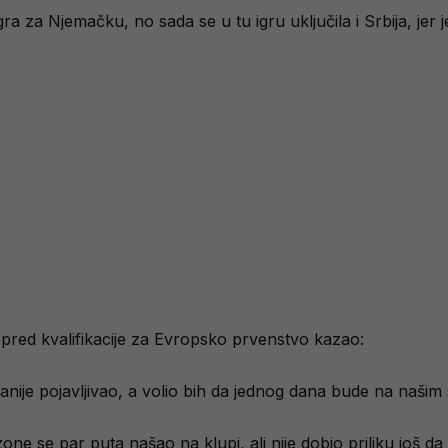
 za Njemačku, no sada se u tu igru uključila i Srbija, jer 
e pred kvalifikacije za Evropsko prvenstvo kazao:
e ranije pojavljivao, a volio bih da jednog dana bude na našim
one se par puta našao na klupi, ali nije dobio priliku još da