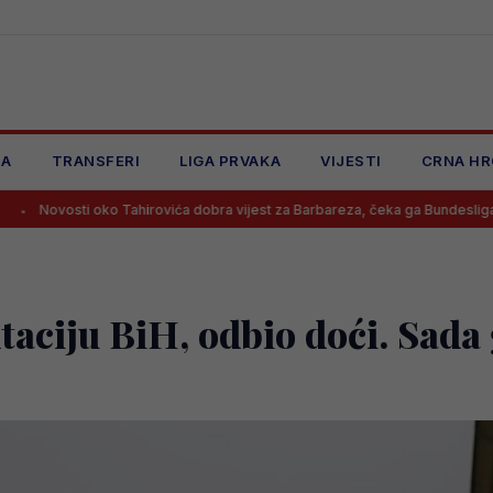
JA
TRANSFERI
LIGA PRVAKA
VIJESTI
CRNA HR
ko Tahirovića dobra vijest za Barbareza, čeka ga Bundesliga?
Dana
aciju BiH, odbio doći. Sada g