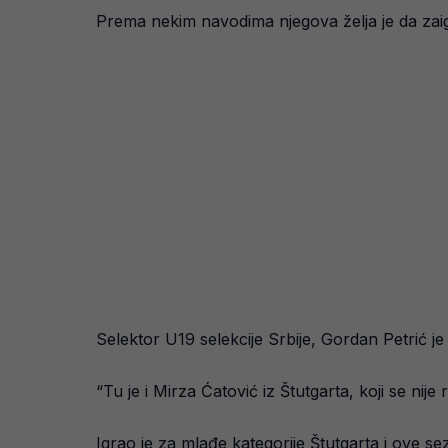
Prema nekim navodima njegova želja je da zaigra
Selektor U19 selekcije Srbije, Gordan Petrić j
“Tu je i Mirza Ćatović iz Štutgarta, koji se nij
Igrao je za mlađe kategorije Štutgarta i ove sez