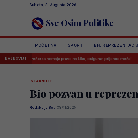
Skip
Subota, 8. Augusta 2026.
to
content
Sve Osim Politike
POČETNA
SPORT
BH. REPREZENTACI
ši večeras nemaju pravo na kiks, osiguran prijenos meča!
Novosti o
NAJNOVIJE
ISTAKNUTE
Bio pozvan u reprezent
Redakcija Sop
·
08/11/2025