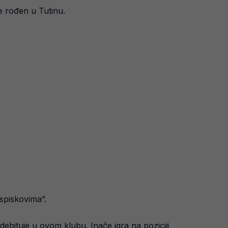
je rođen u Tutinu.
 spiskovima”.
 debituje u ovom klubu. Inače igra na poziciji