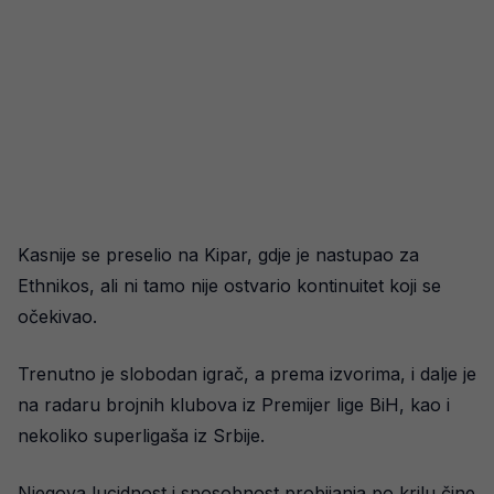
Kasnije se preselio na Kipar, gdje je nastupao za
Ethnikos, ali ni tamo nije ostvario kontinuitet koji se
očekivao.
Trenutno je slobodan igrač, a prema izvorima, i dalje je
na radaru brojnih klubova iz Premijer lige BiH, kao i
nekoliko superligaša iz Srbije.
Njegova lucidnost i sposobnost probijanja po krilu čine