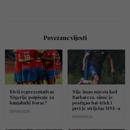
Povezane vijesti
Bivši reprezentativac
Nije imao mjesta kod
Nigerije potpisuje za
Barbareza, sinoć je
banjalučki Borac?
postigao hat-trick i
prvi je strijelac HNL-a
09/08/2026
09/08/2026