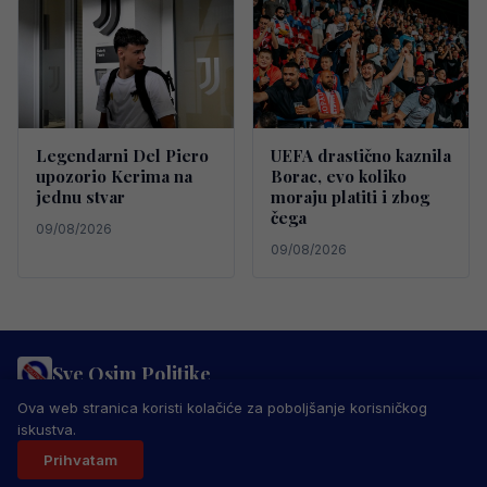
Legendarni Del Piero
UEFA drastično kaznila
upozorio Kerima na
Borac, evo koliko
jednu stvar
moraju platiti i zbog
čega
09/08/2026
09/08/2026
Sve Osim Politike
PRAVILA PRIVATNOSTI
MARKETING
USLOVI KORIŠTENJA
Ova web stranica koristi kolačiće za poboljšanje korisničkog
IMPRESSUM
KONTAKT
iskustva.
© 2026 Sve Osim Politike. Sva prava zadržana.
Prihvatam