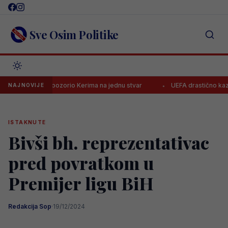
Skip
to
content
Sve Osim Politike
Piero upozorio Kerima na jednu stvar
UEFA drastično kaznila Borac,
NAJNOVIJE
ISTAKNUTE
Bivši bh. reprezentativac
pred povratkom u
Premijer ligu BiH
Redakcija Sop
·
19/12/2024