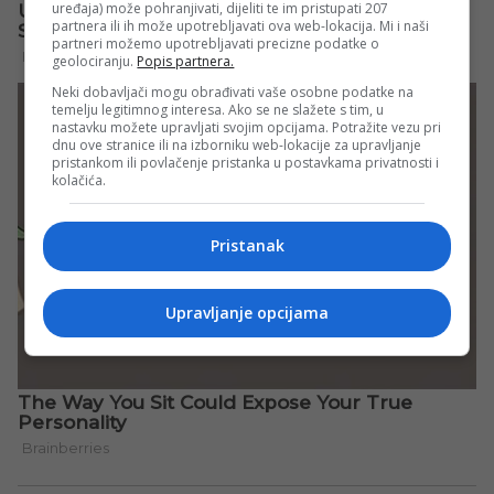
uređaja) može pohranjivati, dijeliti te im pristupati 207
partnera ili ih može upotrebljavati ova web-lokacija. Mi i naši
partneri možemo upotrebljavati precizne podatke o
geolociranju.
Popis partnera.
Neki dobavljači mogu obrađivati vaše osobne podatke na
temelju legitimnog interesa. Ako se ne slažete s tim, u
nastavku možete upravljati svojim opcijama. Potražite vezu pri
dnu ove stranice ili na izborniku web-lokacije za upravljanje
pristankom ili povlačenje pristanka u postavkama privatnosti i
kolačića.
Pristanak
Upravljanje opcijama