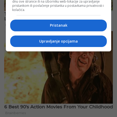
dnu ove stranice ili na izborniku web-lokacije za upravljanje
pristankom ili povlačenje pristanka u postavkama privatnosti i
kolačića.
Pristanak
Upravljanje opcijama