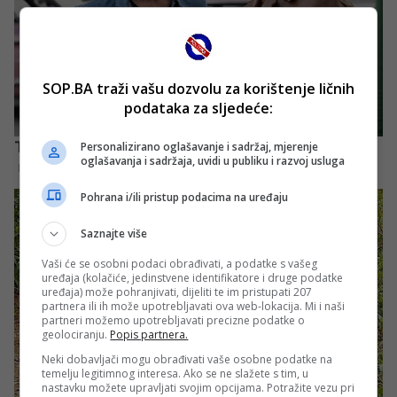
SOP.BA traži vašu dozvolu za korištenje ličnih
podataka za sljedeće:
Personalizirano oglašavanje i sadržaj, mjerenje
oglašavanja i sadržaja, uvidi u publiku i razvoj usluga
Pohrana i/ili pristup podacima na uređaju
Saznajte više
Vaši će se osobni podaci obrađivati, a podatke s vašeg
uređaja (kolačiće, jedinstvene identifikatore i druge podatke
uređaja) može pohranjivati, dijeliti te im pristupati 207
partnera ili ih može upotrebljavati ova web-lokacija. Mi i naši
partneri možemo upotrebljavati precizne podatke o
geolociranju.
Popis partnera.
Neki dobavljači mogu obrađivati vaše osobne podatke na
temelju legitimnog interesa. Ako se ne slažete s tim, u
nastavku možete upravljati svojim opcijama. Potražite vezu pri