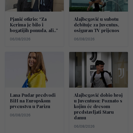
Pjanić otkrio: “Za
Alajbegović u subotu
Kerima je bilo i
debituje za Juventus,
bogatijih ponuda, ali..”
osiguran TV prijenos
06/08/2026
06/08/2026
Lana Pudar predvodi
Alajbegović dobio broj
BiH na Europskom
u Juventusu: Poznato s
prvenstvu u Parizu
kojim će dresom
predstavljati Staru
06/08/2026
damu
06/08/2026