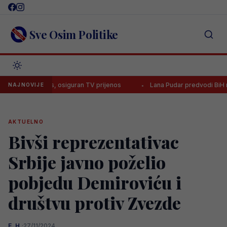
Skip
to
content
Sve Osim Politike
a Juventus, osiguran TV prijenos
Lana Pudar predvodi BiH na Euro
NAJNOVIJE
AKTUELNO
Bivši reprezentativac
Srbije javno poželio
pobjedu Demiroviću i
društvu protiv Zvezde
E. H.
·
27/11/2024