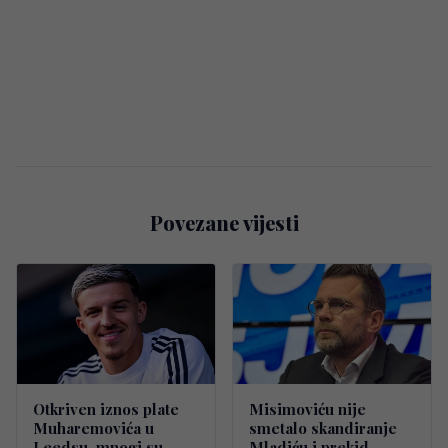
Povezane vijesti
Otkriven iznos plate
Misimoviću nije
Muharemovića u
smetalo skandiranje
Leedsu, mnogi su
Mladiću i prekid