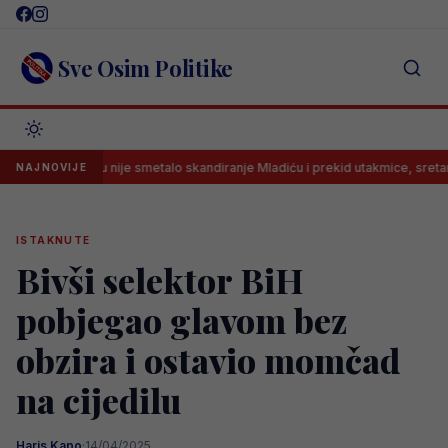
Skip
to
content
Sve Osim Politike
isimoviću nije smetalo skandiranje Mladiću i prekid utakmice, sretan je: ‘St
NAJNOVIJE
ISTAKNUTE
Bivši selektor BiH
pobjegao glavom bez
obzira i ostavio momčad
na cijedilu
Haris Kapo
·
14/04/2025