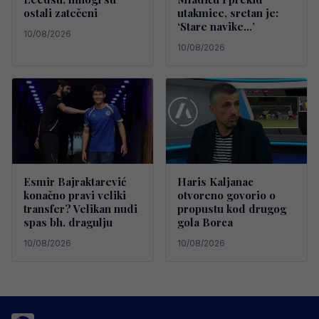
ostali zatečeni
utakmice, sretan je:
‘Stare navike…’
10/08/2026
10/08/2026
Esmir Bajraktarević
Haris Kaljanac
konačno pravi veliki
otvoreno govorio o
transfer? Velikan nudi
propustu kod drugog
spas bh. dragulju
gola Borca
10/08/2026
10/08/2026