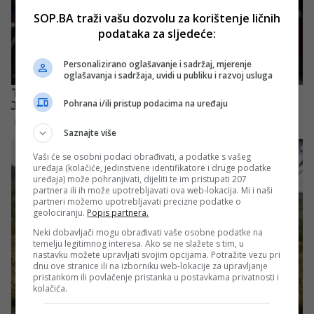
SOP.BA traži vašu dozvolu za korištenje ličnih
podataka za sljedeće:
Personalizirano oglašavanje i sadržaj, mjerenje
oglašavanja i sadržaja, uvidi u publiku i razvoj usluga
Pohrana i/ili pristup podacima na uređaju
Saznajte više
Vaši će se osobni podaci obrađivati, a podatke s vašeg
uređaja (kolačiće, jedinstvene identifikatore i druge podatke
uređaja) može pohranjivati, dijeliti te im pristupati 207
partnera ili ih može upotrebljavati ova web-lokacija. Mi i naši
partneri možemo upotrebljavati precizne podatke o
geolociranju.
Popis partnera.
Neki dobavljači mogu obrađivati vaše osobne podatke na
temelju legitimnog interesa. Ako se ne slažete s tim, u
nastavku možete upravljati svojim opcijama. Potražite vezu pri
dnu ove stranice ili na izborniku web-lokacije za upravljanje
pristankom ili povlačenje pristanka u postavkama privatnosti i
kolačića.