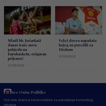
Mladi bh. košarkaši
Velež doveo napadača
danas traže novu
kojeg su poredili sa
pobjedu na
Džekom
Eurobasketu, osiguran
07/08/2026
prijenos!
07/08/2026
Sve Osim Politike
PRAVILA PRIVATNOSTI
MARKETING
USLOVI KORIŠTENJA
Ova web stranica koristi kolačiće za poboljšanje korisničkog
IMPRESSUM
KONTAKT
iskustva.