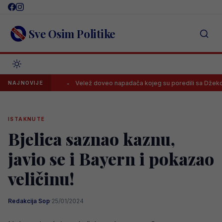
Skip
to
content
Sve Osim Politike
jenos!
Velež doveo napadača kojeg su poredili sa Džekom
NAJNOVIJE
ISTAKNUTE
Bjelica saznao kaznu,
javio se i Bayern i pokazao
veličinu!
Redakcija Sop
·
25/01/2024