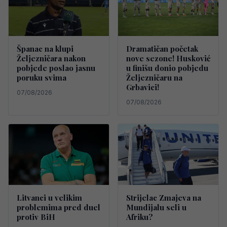
Španac na klupi
Dramatičan početak
Željezničara nakon
nove sezone! Husković
pobjede poslao jasnu
u finišu donio pobjedu
poruku svima
Željezničaru na
Grbavici!
07/08/2026
07/08/2026
Litvanci u velikim
Strijelac Zmajeva na
problemima pred duel
Mundijalu seli u
protiv BiH
Afriku?