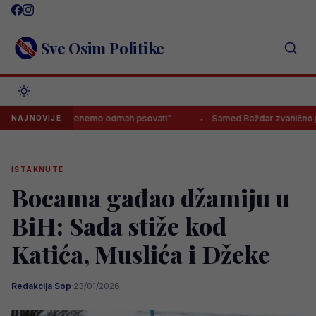
Skip
to
content
Sve Osim Politike
r, da krenemo odmah psovati”
Samed Baždar zvanično predstavljen 
NAJNOVIJE
ISTAKNUTE
Bocama gađao džamiju u
BiH: Sada stiže kod
Katića, Muslića i Džeke
Redakcija Sop
·
23/01/2026