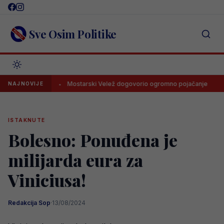
Skip
to
content
Sve Osim Politike
onudu
Mostarski Velež dogovorio ogromno pojačanje
Navi
NAJNOVIJE
ISTAKNUTE
Bolesno: Ponuđena je
milijarda eura za
Viniciusa!
Redakcija Sop
·
13/08/2024