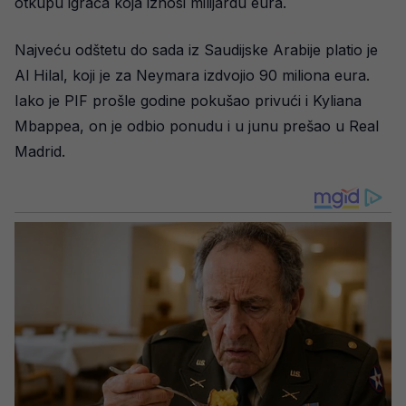
otkupu igrača koja iznosi milijardu eura.
Najveću odštetu do sada iz Saudijske Arabije platio je
Al Hilal, koji je za Neymara izdvojio 90 miliona eura.
Iako je PIF prošle godine pokušao privući i Kyliana
Mbappea, on je odbio ponudu i u junu prešao u Real
Madrid.