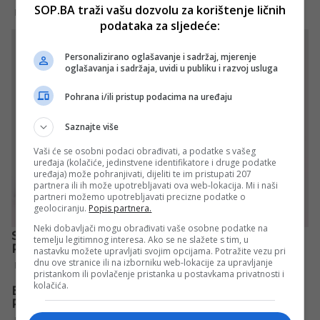
SOP.BA traži vašu dozvolu za korištenje ličnih
podataka za sljedeće:
Personalizirano oglašavanje i sadržaj, mjerenje
oglašavanja i sadržaja, uvidi u publiku i razvoj usluga
Pohrana i/ili pristup podacima na uređaju
Saznajte više
Vaši će se osobni podaci obrađivati, a podatke s vašeg
uređaja (kolačiće, jedinstvene identifikatore i druge podatke
uređaja) može pohranjivati, dijeliti te im pristupati 207
partnera ili ih može upotrebljavati ova web-lokacija. Mi i naši
partneri možemo upotrebljavati precizne podatke o
geolociranju.
Popis partnera.
Neki dobavljači mogu obrađivati vaše osobne podatke na
temelju legitimnog interesa. Ako se ne slažete s tim, u
nastavku možete upravljati svojim opcijama. Potražite vezu pri
dnu ove stranice ili na izborniku web-lokacije za upravljanje
pristankom ili povlačenje pristanka u postavkama privatnosti i
kolačića.