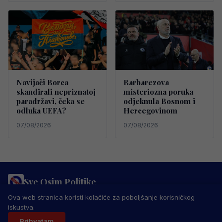
Navijači Borca
Barbarezova
skandirali nepriznatoj
misteriozna poruka
paradržavi, čeka se
odjeknula Bosnom i
odluka UEFA?
Hercegovinom
07/08/2026
07/08/2026
Sve Osim Politike
PRAVILA PRIVATNOSTI
MARKETING
USLOVI KORIŠTENJA
Ova web stranica koristi kolačiće za poboljšanje korisničkog
IMPRESSUM
KONTAKT
iskustva.
© 2026 Sve Osim Politike. Sva prava zadržana.
Prihvatam