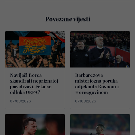
Povezane vijesti
Navijači Borca
Barbarezova
skandirali nepriznatoj
misteriozna poruka
paradržavi, čeka se
odjeknula Bosnom i
odluka UEFA?
Hercegovinom
07/08/2026
07/08/2026