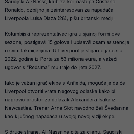
Saudijski Al-Nassr, klub za koji nastupa Cristiano
Ronaldo, ozbiljno je zainteresovan za napadača
Liverpoola Luisa Diaza (28), pišu britanski mediji.
Kolumbijski reprezentativac igra u sjajnoj formi ove
sezone, postigavši 15 golova i upisavši osam asistencija
u svim takmičenjima. U Liverpool je stigao u januaru
2022. godine iz Porta za 53 miliona eura, a važeći
ugovor s “Redsima” mu traje do ljeta 2027.
Iako je važan igrač ekipe s Anfielda, moguće je da će
Liverpool otvoriti vrata njegovog odlaska kako bi
napravio prostor za dolazak Alexandera Isaka iz
Newcastlea. Trener Arne Slot navodno želi Šveđanina
kao ključnog napadača u svojoj novoj viziji ekipe.
S druge strane, Al-Nassr ne pita za cijenu. Saudijski