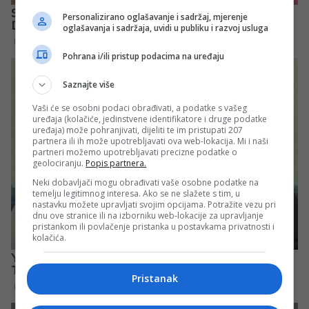
Personalizirano oglašavanje i sadržaj, mjerenje
oglašavanja i sadržaja, uvidi u publiku i razvoj usluga
Pohrana i/ili pristup podacima na uređaju
Saznajte više
Vaši će se osobni podaci obrađivati, a podatke s vašeg
uređaja (kolačiće, jedinstvene identifikatore i druge podatke
uređaja) može pohranjivati, dijeliti te im pristupati 207
partnera ili ih može upotrebljavati ova web-lokacija. Mi i naši
partneri možemo upotrebljavati precizne podatke o
geolociranju.
Popis partnera.
Neki dobavljači mogu obrađivati vaše osobne podatke na
temelju legitimnog interesa. Ako se ne slažete s tim, u
nastavku možete upravljati svojim opcijama. Potražite vezu pri
dnu ove stranice ili na izborniku web-lokacije za upravljanje
pristankom ili povlačenje pristanka u postavkama privatnosti i
kolačića.
Pristanak