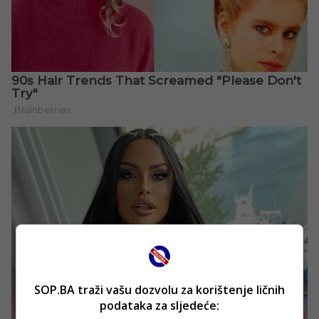
SOP.BA traži vašu dozvolu za korištenje ličnih
podataka za sljedeće: