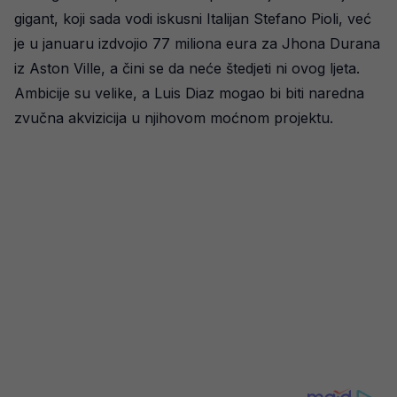
gigant, koji sada vodi iskusni Italijan Stefano Pioli, već
je u januaru izdvojio 77 miliona eura za Jhona Durana
iz Aston Ville, a čini se da neće štedjeti ni ovog ljeta.
Ambicije su velike, a Luis Diaz mogao bi biti naredna
zvučna akvizicija u njihovom moćnom projektu.