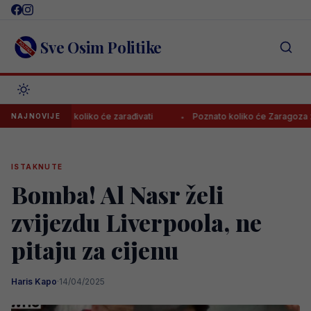
Skip
to
content
Sve Osim Politike
oznato koliko će zarađivati
Poznato koliko će Zaragoza zaraditi p
NAJNOVIJE
ISTAKNUTE
Bomba! Al Nasr želi
zvijezdu Liverpoola, ne
pitaju za cijenu
Haris Kapo
·
14/04/2025