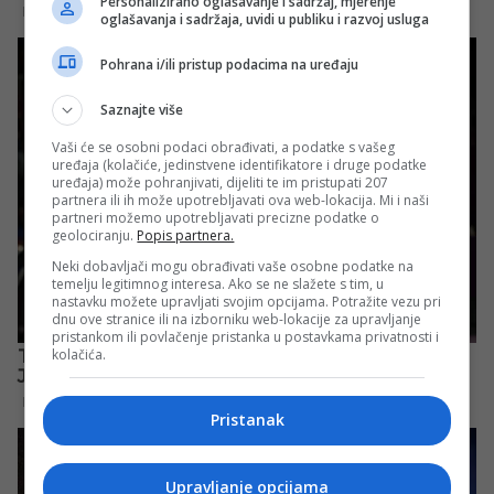
Personalizirano oglašavanje i sadržaj, mjerenje
oglašavanja i sadržaja, uvidi u publiku i razvoj usluga
Pohrana i/ili pristup podacima na uređaju
Saznajte više
Vaši će se osobni podaci obrađivati, a podatke s vašeg
uređaja (kolačiće, jedinstvene identifikatore i druge podatke
uređaja) može pohranjivati, dijeliti te im pristupati 207
partnera ili ih može upotrebljavati ova web-lokacija. Mi i naši
partneri možemo upotrebljavati precizne podatke o
geolociranju.
Popis partnera.
Neki dobavljači mogu obrađivati vaše osobne podatke na
temelju legitimnog interesa. Ako se ne slažete s tim, u
nastavku možete upravljati svojim opcijama. Potražite vezu pri
dnu ove stranice ili na izborniku web-lokacije za upravljanje
pristankom ili povlačenje pristanka u postavkama privatnosti i
kolačića.
Pristanak
Upravljanje opcijama