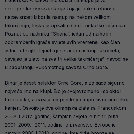
trenerska. A kakvo ime dolazi na klupu prve
crnogorske reprezentacije koja je nakon obnove
nezavisnosti izborila nastup na nekom velikom
takmičenju, teško je opisati u samo nekoliko rečenica.
Poznat po nadimku “Stijena”, jedan od najboljih
odbrambenih igrača svijeta svih vremena, kao član
jedne od najtrofejnijih generacija u istoriji rukometa,
osvajao je zlato na sva tri velika takmičenja”, navodi se
u saopštenju Rukometnog saveza Crne Gore.
Dinar je deseti selektor Crne Gore, a za sada sigurno
najveće ime na klupi. Bio je svojevremeno i selektor
Francuske, a najviše ga pamte po impresivnoj igračkoj
karijeri. Osvojio je dva olimpijska zlata sa Francuskom
2008. i 2012. godine, šampion svijeta je bio tri puta
2001. 2009. i 2011. godine, a prvenstvo Evrope je
osvojio 2006. i 2010. godine. Ima dvije bronze sa