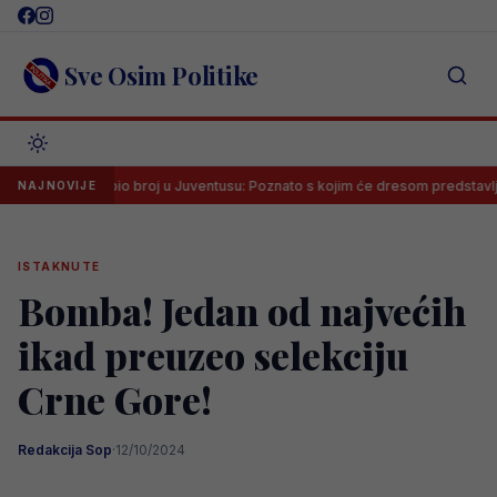
Skip
to
content
Sve Osim Politike
ović dobio broj u Juventusu: Poznato s kojim će dresom predstavljati Star
NAJNOVIJE
ISTAKNUTE
Bomba! Jedan od najvećih
ikad preuzeo selekciju
Crne Gore!
Redakcija Sop
·
12/10/2024