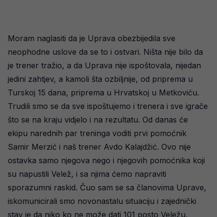
Moram naglasiti da je Uprava obezbijedila sve
neophodne uslove da se to i ostvari. Ništa nije bilo da
je trener tražio, a da Uprava nije ispoštovala, nijedan
jedini zahtjev, a kamoli šta ozbiljnije, od priprema u
Turskoj 15 dana, priprema u Hrvatskoj u Metkoviću.
Trudili smo se da sve ispoštujemo i trenera i sve igrače
što se na kraju vidjelo i na rezultatu. Od danas će
ekipu narednih par treninga voditi prvi pomoćnik
Samir Merzić i naš trener Avdo Kalajdžić. Ovo nije
ostavka samo njegova nego i njegovih pomoćnika koji
su napustili Velež, i sa njima ćemo napraviti
sporazumni raskid. Čuo sam se sa članovima Uprave,
iskomunicirali smo novonastalu situaciju i zajednički
stav je da niko ko ne može dati 101 posto Veležu,