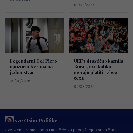
09/08/2026
Legendarni Del Piero
UEFA drastično kaznila
upozorio Kerima na
Borac, evo koliko
jednu stvar
moraju platiti i zbog
čega
09/08/2026
09/08/2026
Sve Osim Politike
PRAVILA PRIVATNOSTI
MARKETING
USLOVI KORIŠTENJA
Ova web stranica koristi kolačiće za poboljšanje korisničkog