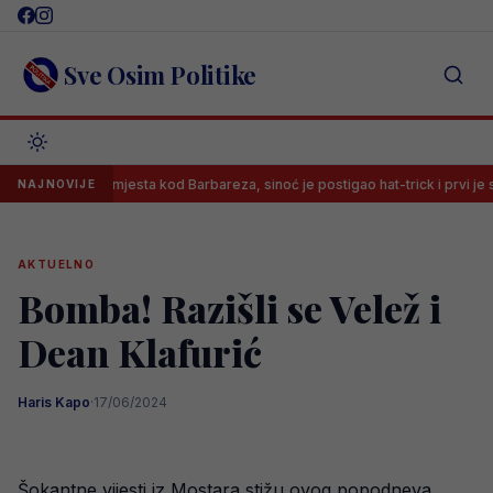
Skip
to
content
Sve Osim Politike
je imao mjesta kod Barbareza, sinoć je postigao hat-trick i prvi je strijelac 
NAJNOVIJE
AKTUELNO
Bomba! Razišli se Velež i
Dean Klafurić
Haris Kapo
·
17/06/2024
Šokantne vijesti iz Mostara stižu ovog popodneva