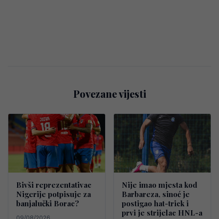
Povezane vijesti
Bivši reprezentativac
Nije imao mjesta kod
Nigerije potpisuje za
Barbareza, sinoć je
banjalučki Borac?
postigao hat-trick i
prvi je strijelac HNL-a
09/08/2026