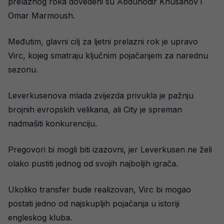
prelaznog roka dovedeni su Abduhodir Khusanov i
Omar Marmoush.
Međutim, glavni cilj za ljetni prelazni rok je upravo
Virc, kojeg smatraju ključnim pojačanjem za narednu
sezonu.
Leverkusenova mlada zvijezda privukla je pažnju
brojnih evropskih velikana, ali City je spreman
nadmašiti konkurenciju.
Pregovori bi mogli biti izazovni, jer Leverkusen ne želi
olako pustiti jednog od svojih najboljih igrača.
Ukoliko transfer bude realizovan, Virc bi mogao
postati jedno od najskupljih pojačanja u istoriji
engleskog kluba.