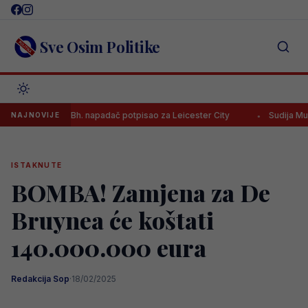
Skip
to
content
Sve Osim Politike
arijere! Bh. napadač potpisao za Leicester City
Sudija Musić naredi
NAJNOVIJE
ISTAKNUTE
BOMBA! Zamjena za De
Bruynea će koštati
140.000.000 eura
Redakcija Sop
·
18/02/2025