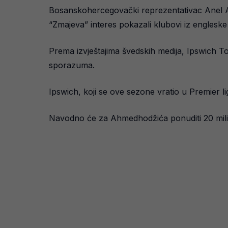
Bosanskohercegovački reprezentativac Anel Ahm
“Zmajeva” interes pokazali klubovi iz englesk
Prema izvještajima švedskih medija, Ipswich To
sporazuma.
Ipswich, koji se ove sezone vratio u Premier li
Navodno će za Ahmedhodžića ponuditi 20 miliona