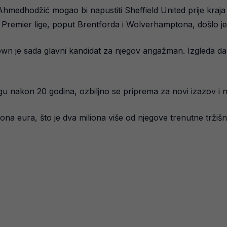
edhodžić mogao bi napustiti Sheffield United prije kraja l
e Premier lige, poput Brentforda i Wolverhamptona, došlo 
wn je sada glavni kandidat za njegov angažman. Izgleda da s
gu nakon 20 godina, ozbiljno se priprema za novi izazov i nas
 eura, što je dva miliona više od njegove trenutne tržišne