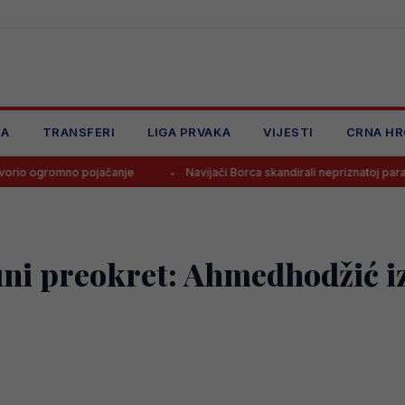
JA
TRANSFERI
LIGA PRVAKA
VIJESTI
CRNA HR
pojačanje
Navijači Borca skandirali nepriznatoj paradržavi, čeka 
uni preokret: Ahmedhodžić 