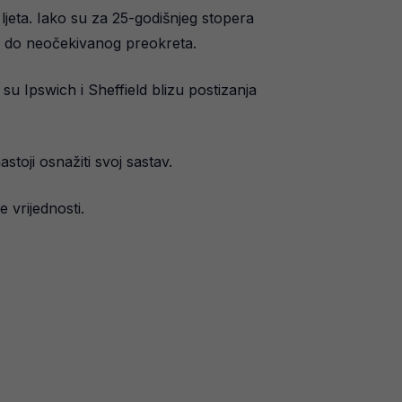
jeta. Iako su za 25-godišnjeg stopera
je do neočekivanog preokreta.
u Ipswich i Sheffield blizu postizanja
toji osnažiti svoj sastav.
 vrijednosti.