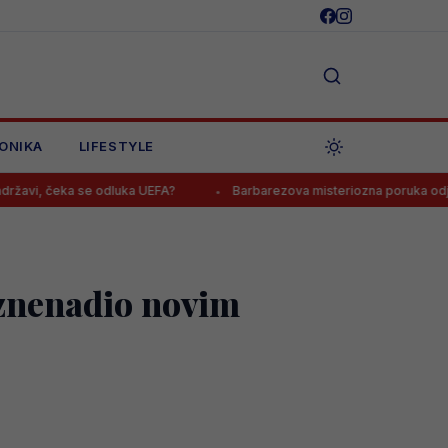
ONIKA
LIFESTYLE
se odluka UEFA?
Barbarezova misteriozna poruka odjeknula Bosno
iznenadio novim