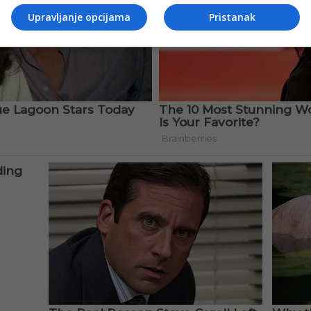
Upravljanje opcijama
Pristanak