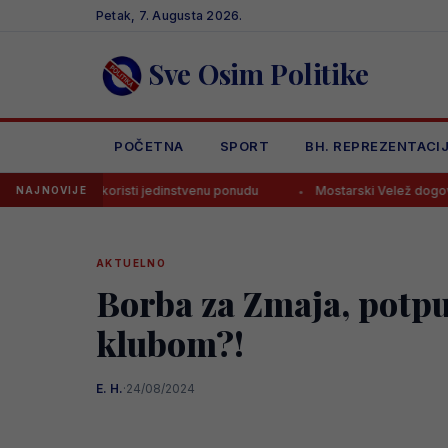
Skip
Petak, 7. Augusta 2026.
to
content
Sve Osim Politike
POČETNA
SPORT
BH. REPREZENTACI
i iskoristi jedinstvenu ponudu
Mostarski Velež dogovorio ogromno 
NAJNOVIJE
AKTUELNO
Borba za Zmaja, potp
klubom?!
E. H.
·
24/08/2024