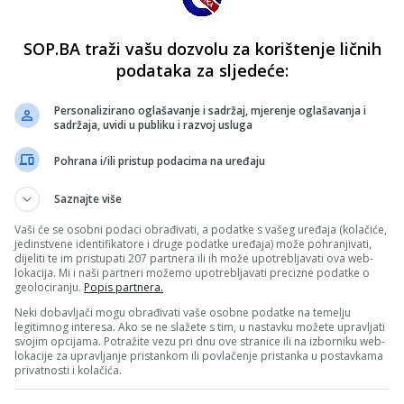
SOP.BA traži vašu dozvolu za korištenje ličnih
podataka za sljedeće:
Personalizirano oglašavanje i sadržaj, mjerenje oglašavanja i
sadržaja, uvidi u publiku i razvoj usluga
Pohrana i/ili pristup podacima na uređaju
Saznajte više
Vaši će se osobni podaci obrađivati, a podatke s vašeg uređaja (kolačiće,
jedinstvene identifikatore i druge podatke uređaja) može pohranjivati,
dijeliti te im pristupati 207 partnera ili ih može upotrebljavati ova web-
lokacija. Mi i naši partneri možemo upotrebljavati precizne podatke o
geolociranju.
Popis partnera.
Neki dobavljači mogu obrađivati vaše osobne podatke na temelju
legitimnog interesa. Ako se ne slažete s tim, u nastavku možete upravljati
svojim opcijama. Potražite vezu pri dnu ove stranice ili na izborniku web-
lokacije za upravljanje pristankom ili povlačenje pristanka u postavkama
privatnosti i kolačića.