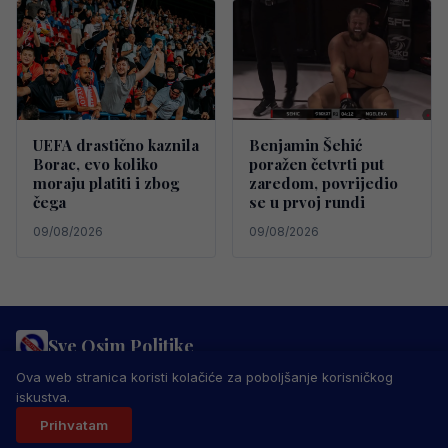
UEFA drastično kaznila
Benjamin Šehić
Borac, evo koliko
poražen četvrti put
moraju platiti i zbog
zaredom, povrijedio
čega
se u prvoj rundi
09/08/2026
09/08/2026
Sve Osim Politike
PRAVILA PRIVATNOSTI
MARKETING
USLOVI KORIŠTENJA
Ova web stranica koristi kolačiće za poboljšanje korisničkog
IMPRESSUM
KONTAKT
iskustva.
© 2026 Sve Osim Politike. Sva prava zadržana.
Prihvatam