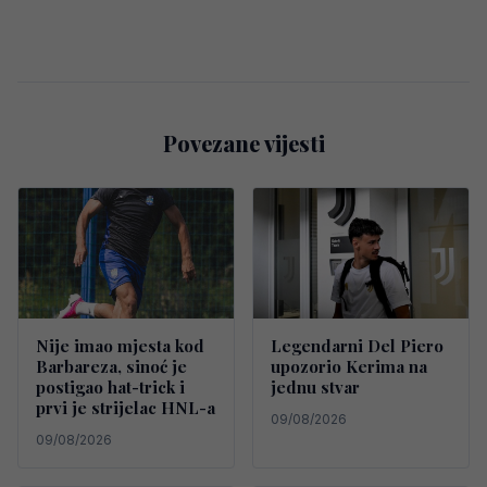
Povezane vijesti
Nije imao mjesta kod
Legendarni Del Piero
Barbareza, sinoć je
upozorio Kerima na
postigao hat-trick i
jednu stvar
prvi je strijelac HNL-a
09/08/2026
09/08/2026