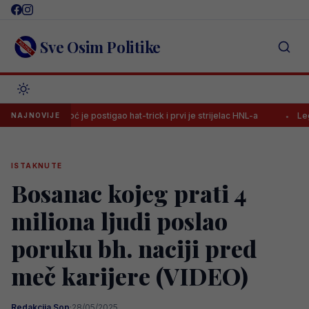
Skip
to
content
Sve Osim Politike
 sinoć je postigao hat-trick i prvi je strijelac HNL-a
Legendarni De
NAJNOVIJE
ISTAKNUTE
Bosanac kojeg prati 4
miliona ljudi poslao
poruku bh. naciji pred
meč karijere (VIDEO)
Redakcija Sop
·
28/05/2025