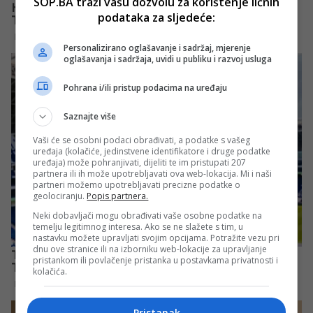
SOP.BA traži vašu dozvolu za korištenje ličnih
podataka za sljedeće:
Personalizirano oglašavanje i sadržaj, mjerenje
oglašavanja i sadržaja, uvidi u publiku i razvoj usluga
Pohrana i/ili pristup podacima na uređaju
Saznajte više
Vaši će se osobni podaci obrađivati, a podatke s vašeg
uređaja (kolačiće, jedinstvene identifikatore i druge podatke
uređaja) može pohranjivati, dijeliti te im pristupati 207
partnera ili ih može upotrebljavati ova web-lokacija. Mi i naši
partneri možemo upotrebljavati precizne podatke o
geolociranju.
Popis partnera.
Neki dobavljači mogu obrađivati vaše osobne podatke na
temelju legitimnog interesa. Ako se ne slažete s tim, u
nastavku možete upravljati svojim opcijama. Potražite vezu pri
dnu ove stranice ili na izborniku web-lokacije za upravljanje
pristankom ili povlačenje pristanka u postavkama privatnosti i
kolačića.
Pristanak