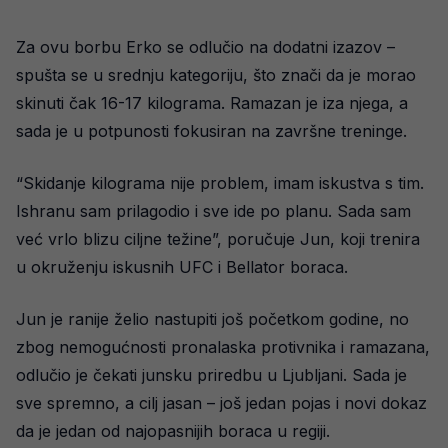
Za ovu borbu Erko se odlučio na dodatni izazov –
spušta se u srednju kategoriju, što znači da je morao
skinuti čak 16-17 kilograma. Ramazan je iza njega, a
sada je u potpunosti fokusiran na završne treninge.
“Skidanje kilograma nije problem, imam iskustva s tim.
Ishranu sam prilagodio i sve ide po planu. Sada sam
već vrlo blizu ciljne težine”, poručuje Jun, koji trenira
u okruženju iskusnih UFC i Bellator boraca.
Jun je ranije želio nastupiti još početkom godine, no
zbog nemogućnosti pronalaska protivnika i ramazana,
odlučio je čekati junsku priredbu u Ljubljani. Sada je
sve spremno, a cilj jasan – još jedan pojas i novi dokaz
da je jedan od najopasnijih boraca u regiji.