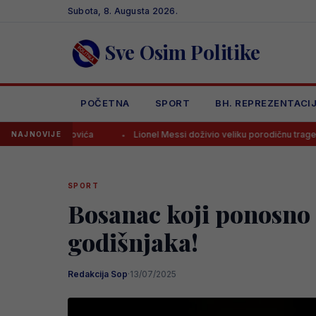
Skip
Subota, 8. Augusta 2026.
to
content
Sve Osim Politike
POČETNA
SPORT
BH. REPREZENTACI
emovića
Lionel Messi doživio veliku porodičnu tragediju
St
NAJNOVIJE
SPORT
Bosanac koji ponosno 
godišnjaka!
Redakcija Sop
·
13/07/2025