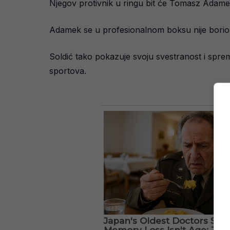
Njegov protivnik u ringu bit će Tomasz Adamek, po
Adamek se u profesionalnom boksu nije borio od
Soldić tako pokazuje svoju svestranost i sprem
sportova.