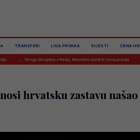
JA
TRANSFERI
LIGA PRVAKA
VIJESTI
CRNA HR
roga disciplina u Realu, Mourinho uvodi tri nova pravila
Said Hamuli
nosi hrvatsku zastavu našao 