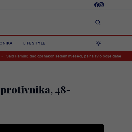
ONIKA
LIFESTYLE
ć dao gol nakon sedam mjeseci, pa najavio bolje dane
Kerim danas 
protivnika, 48-