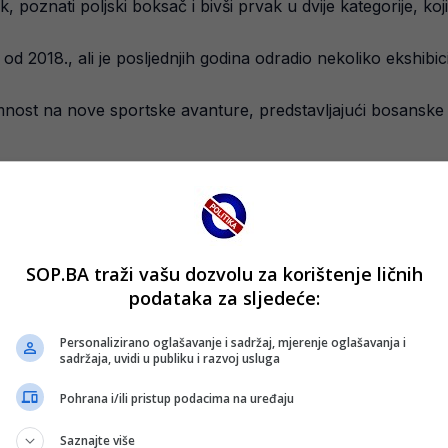
znati poljski boksač i bivši prvak u dvije kategorije, koji se 
 2018., ali je posljednjih godina odradio nekoliko ekshibic
nost na nove sportske avanture, predstavljajući bosanske k
SOP.BA traži vašu dozvolu za korištenje ličnih
podataka za sljedeće:
Personalizirano oglašavanje i sadržaj, mjerenje oglašavanja i
sadržaja, uvidi u publiku i razvoj usluga
Pohrana i/ili pristup podacima na uređaju
Saznajte više