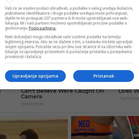
Vaši će se osobni podaci obrađivati, a podatke s vašeg uređaja (kolačiće,
jedinstvene identifikatore i druge podatke uređaja) može pohranjivati,
dijeliti te im pristupati 207 partnera ili ih može upotrebljavati ova web-
lokacija. Mi i naši partneri možemo upotrebljavati precizne podatke o
geolociranju.
Popis partnera.
Neki dobavljači mogu obrađivati vaše osobne podatke na temelju
legitimnog interesa. Ako se ne slažete s tim, u nastavku možete upravljati
svojim opcijama. Potražite vezu pri dnu ove stranice ili na izborniku web-
lokacije za upravljanje pristankom ili povlačenje pristanka u postavkama
privatnosti i kolačića.
Upravljanje opcijama
Pristanak