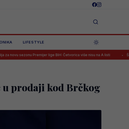
ONIKA
LIFESTYLE
mijer lige BiH: Četvorica više nisu na A listi
Španac na klupi Želje
ć u prodaji kod Brčkog