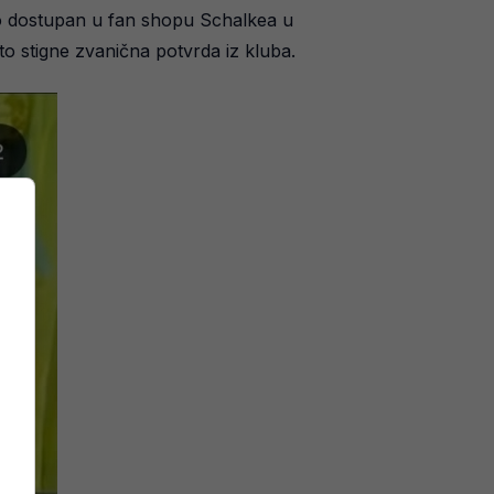
ično dostupan u fan shopu Schalkea u
to stigne zvanična potvrda iz kluba.