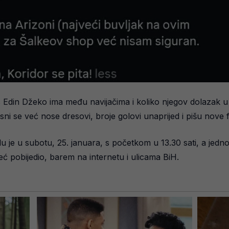
atus Edin Džeko ima među navijačima i koliko njegov dolazak 
ni se već nose dresovi, broje golovi unaprijed i pišu nove 
 je u subotu, 25. januara, s početkom u 13.30 sati, a jedno
ć pobijedio, barem na internetu i ulicama BiH.