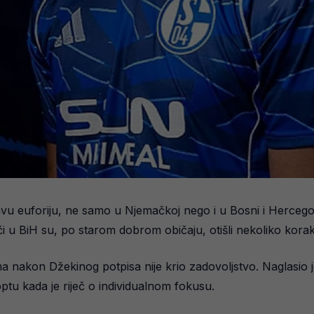
u euforiju, ne samo u Njemačkoj nego i u Bosni i Hercegov
či u BiH su, po starom dobrom običaju, otišli nekoliko korak
 nakon Džekinog potpisa nije krio zadovoljstvo. Naglasio 
ptu kada je riječ o individualnom fokusu.