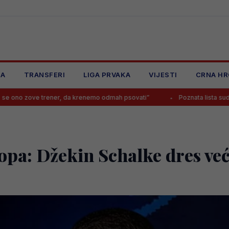
JA
TRANSFERI
LIGA PRVAKA
VIJESTI
CRNA HR
er, da krenemo odmah psovati”
Poznata lista sudija za novu sezonu Pre
hopa: Džekin Schalke dres ve