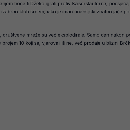
tanjem hoće li Džeko igrati protiv Kaiserslauterna, podsjećaj
o izabrao klub srcem, iako je imao finansijski znatno jače 
tim, društvene mreže su već eksplodirale. Samo dan nakon po
brojem 10 koji se, vjerovali ili ne, već prodaje u blizini Brč