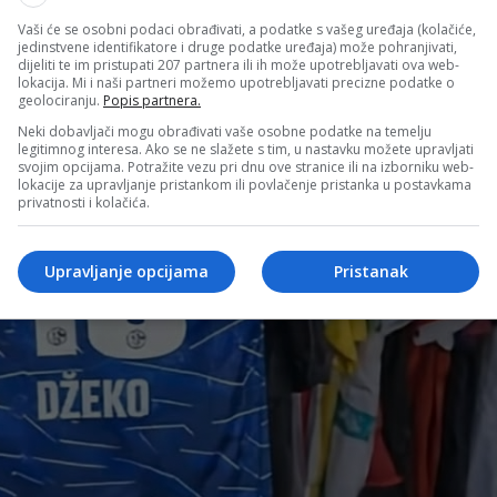
Vaši će se osobni podaci obrađivati, a podatke s vašeg uređaja (kolačiće,
jedinstvene identifikatore i druge podatke uređaja) može pohranjivati,
dijeliti te im pristupati 207 partnera ili ih može upotrebljavati ova web-
lokacija. Mi i naši partneri možemo upotrebljavati precizne podatke o
geolociranju.
Popis partnera.
Neki dobavljači mogu obrađivati vaše osobne podatke na temelju
legitimnog interesa. Ako se ne slažete s tim, u nastavku možete upravljati
svojim opcijama. Potražite vezu pri dnu ove stranice ili na izborniku web-
lokacije za upravljanje pristankom ili povlačenje pristanka u postavkama
privatnosti i kolačića.
Upravljanje opcijama
Pristanak