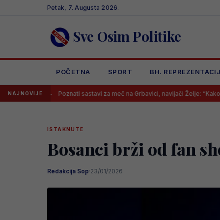
Skip
Petak, 7. Augusta 2026.
to
content
Sve Osim Politike
POČETNA
SPORT
BH. REPREZENTACI
Poznati sastavi za meč na Grbavici, navijači Želje: “Kako se ono zove tren
NAJNOVIJE
ISTAKNUTE
Bosanci brži od fan s
Redakcija Sop
·
23/01/2026