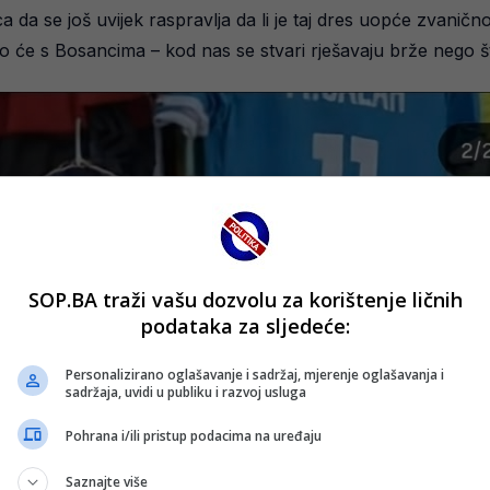
ca da se još uvijek raspravlja da li je taj dres uopće zvan
ko će s Bosancima – kod nas se stvari rješavaju brže nego š
SOP.BA traži vašu dozvolu za korištenje ličnih
podataka za sljedeće:
Personalizirano oglašavanje i sadržaj, mjerenje oglašavanja i
sadržaja, uvidi u publiku i razvoj usluga
Pohrana i/ili pristup podacima na uređaju
Saznajte više