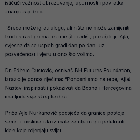
ističući važnost obrazovanja, upornosti i povratka
znanja zajednici.
“Sreća može igrati ulogu, ali ništa ne može zamijeniti
trud i strast prema onome što radiš”, poručila je Ajla,
svjesna da se uspjeh gradi dan po dan, uz
posvećenost i vjeru u ono što volimo.
Dr. Edhem Čustović, osnivač BH Futures Foundation,
izrazio je ponos riječima: “Ponosni smo na tebe, Ajla!
Nastavi inspirisati i pokazivati da Bosna i Hercegovina
ima ljude svjetskog kalibra.”
Priča Ajle Nurkanović podsjeća da granice postoje
samo u mislima i da iz male zemlje mogu poteknuti
ideje koje mijenjaju svijet.