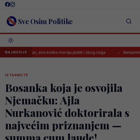
Skip
to
content
Sve Osim Politike
la Borac, evo koliko moraju platiti i zbog čega
Benjamin Šehić pora
NAJNOVIJE
ISTAKNUTE
Bosanka koja je osvojila
Njemačku: Ajla
Nurkanović doktorirala s
najvećim priznanjem —
summa cum laude!